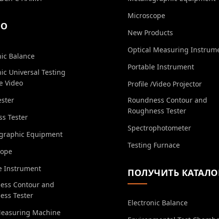
Microscope
ЕО
New Products
Optical Measuring Instrum
nic Balance
Portable Instrument
nic Universal Testing
e Video
Profile /Video Projector
ester
Roundness Contour and
Roughness Tester
s Tester
Spectrophotometer
ographic Equipment
Testing Furnace
cope
e Instrument
ПОЛУЧИТЬ КАТАЛО
ess Contour and
ess Tester
Electronic Balance
Measuring Machine