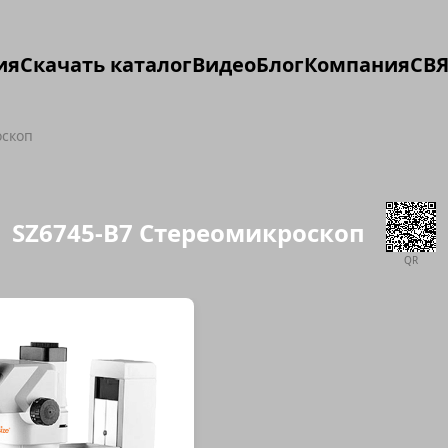
ия
Скачать каталог
Видео
Блог
Компания
СВЯ
оскоп
SZ6745-B7 Стереомикроскоп
QR