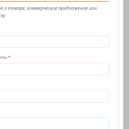
 о товаре, коммерческое предложение или
жку
чты *