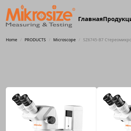
Главная
Продукц
Home
/
PRODUCTS
/
Microscope
/
SZ6745-B7 Стереомикр