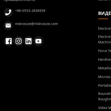
+86-0553-2836939
ВИД
mikrosize@mikrosize.com
Electro
Electro
Machin
Force T
Hardnes
Metall
Micros
Portabl
Roundn
Roughn
Video 