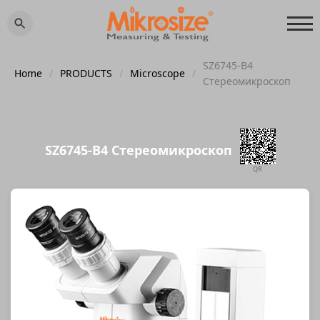
SZ6745-B4
Home
/
PRODUCTS
/
Microscope
/
Стереомикроскоп
SZ6745-B4 Стереомикроскоп
QR