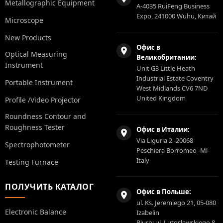
Metallographic Equipment
A-4035 RuiFeng Business
Expo, 241000 Wuhu, Китай
Microscope
New Products
Офис в
Optical Measuring
Великобритании:
Instrument
Unit G3 Little Heath
Industrial Estate Coventry
Portable Instrument
West Midlands CV6 7ND
United Kingdom
Profile /Video Projector
Roundness Contour and
Roughness Tester
Офис в Италии:
Via Liguria 2 -20068
Spectrophotometer
Peschiera Borromeo -Ml-
Italy
Testing Furnace
ПОЛУЧИТЬ КАТАЛОГ
Офис в Польше:
ul. Ks. Jeremiego 21, 05-080
Electronic Balance
Izabelin
Biuro: ul. Lutosławskiego 8,