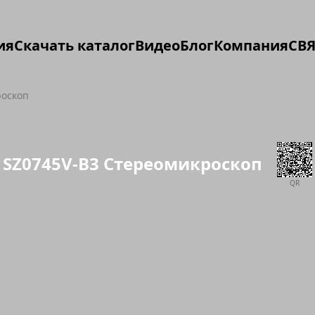
ия
Скачать каталог
Видео
Блог
Компания
СВЯ
роскоп
SZ0745V-B3 Стереомикроскоп
QR