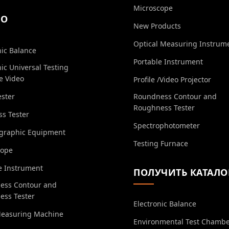
Microscope
ЕО
New Products
Optical Measuring Instrum
nic Balance
Portable Instrument
nic Universal Testing
e Video
Profile /Video Projector
ester
Roundness Contour and
Roughness Tester
s Tester
Spectrophotometer
ographic Equipment
Testing Furnace
cope
e Instrument
ПОЛУЧИТЬ КАТАЛО
ess Contour and
ess Tester
Electronic Balance
Measuring Machine
Environmental Test Chamb