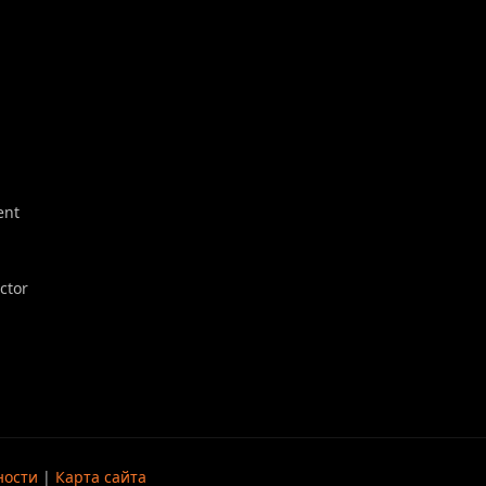
ent
ector
ности
|
Карта сайта