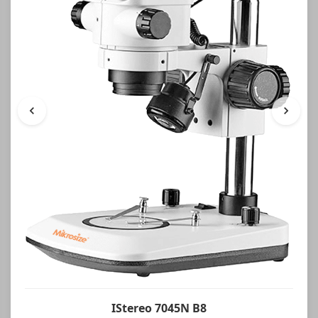
IStereo 7045N B8