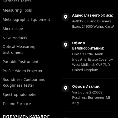
Hardness Tester
Measuring Tools
Адрес главного офиса:
Metallographic Equipment
A-4035 RuiFeng Business
Expo, 241000 Wuhu, Китай
Microscope
New Products
Офис в
Optical Measuring
Великобритании:
Instrument
Unit G3 Little Heath
Industrial Estate Coventry
Portable Instrument
West Midlands CV6 7ND
United Kingdom
Profile /Video Projector
Roundness Contour and
Roughness Tester
Офис в Италии:
Via Liguria 2 -20068
Spectrophotometer
Peschiera Borromeo -Ml-
Italy
Testing Furnace
ПОЛУЧИТЬ КАТАЛОГ