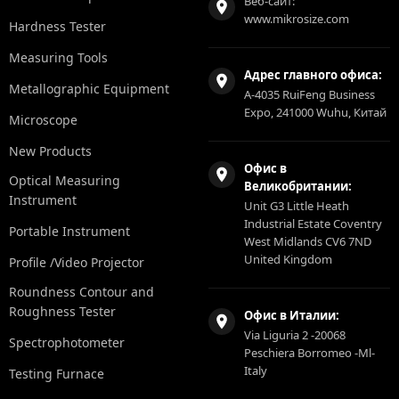
Веб-сайт:
www.mikrosize.com
Hardness Tester
Measuring Tools
Адрес главного офиса:
Metallographic Equipment
A-4035 RuiFeng Business
Expo, 241000 Wuhu, Китай
Microscope
New Products
Офис в
Optical Measuring
Великобритании:
Instrument
Unit G3 Little Heath
Industrial Estate Coventry
Portable Instrument
West Midlands CV6 7ND
United Kingdom
Profile /Video Projector
Roundness Contour and
Roughness Tester
Офис в Италии:
Via Liguria 2 -20068
Spectrophotometer
Peschiera Borromeo -Ml-
Italy
Testing Furnace