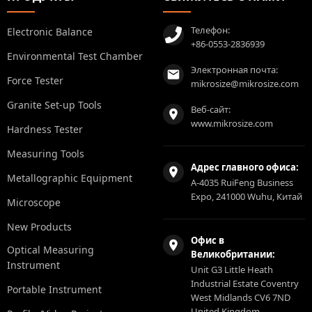
Телефон:
Electronic Balance
+86-0553-2836939
Environmental Test Chamber
Электронная почта:
Force Tester
mikrosize@mikrosize.com
Granite Set-up Tools
Веб-сайт:
www.mikrosize.com
Hardness Tester
Measuring Tools
Адрес главного офиса:
Metallographic Equipment
A-4035 RuiFeng Business
Expo, 241000 Wuhu, Китай
Microscope
New Products
Офис в
Optical Measuring
Великобритании:
Instrument
Unit G3 Little Heath
Industrial Estate Coventry
Portable Instrument
West Midlands CV6 7ND
United Kingdom