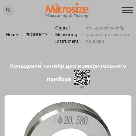
Optical
Кольцевой калибр
Home
/
PRODUCTS
/
Measuring
/
для измерительного
Instrument
прибора
Кольцевой калибр для измерительного
прибора
QR