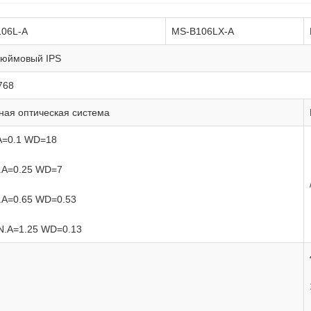
06L-A
MS-B106LX-A
дюймовый IPS
768
ная оптическая система
A=0.1 WD=18
.A=0.25 WD=7
.A=0.65 WD=0.53
N.A=1.25 WD=0.13