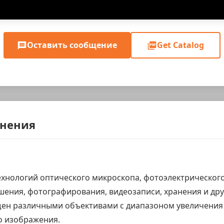
Оставить сообщение
Get Catalog
енения
ехнологий оптического микроскопа, фотоэлектрическог
шения, фотографирования, видеозаписи, хранения и дру
щен различными объективами с диапазоном увеличения 
о изображения.