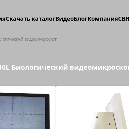
ия
Скачать каталог
Видео
Блог
Компания
СВЯ
ологический видеомикроскоп
06L Биологический видеомикроск