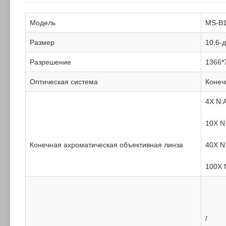
Модель
MS-B1
Размер
10,6-
Разрешение
1366*
Оптическая система
Конеч
4X N.
10X N
Конечная ахроматическая объективная линза
40X N
100X 
/