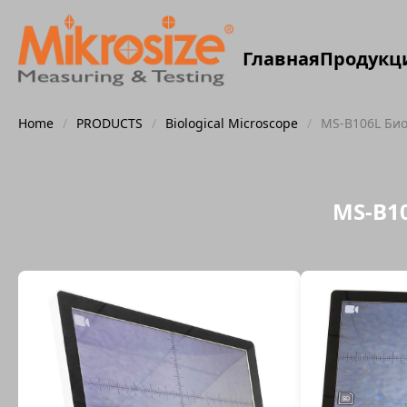
Главная
Продукц
Home
/
PRODUCTS
/
Biological Microscope
/
MS-B106L Би
MS-B1