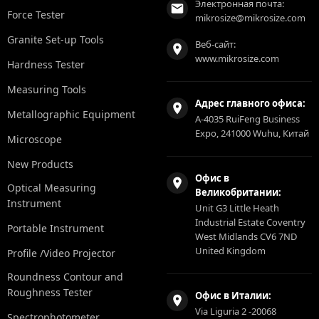
Электронная почта:
Force Tester
mikrosize@mikrosize.com
Granite Set-up Tools
Веб-сайт:
www.mikrosize.com
Hardness Tester
Measuring Tools
Адрес главного офиса:
Metallographic Equipment
A-4035 RuiFeng Business
Expo, 241000 Wuhu, Китай
Microscope
New Products
Офис в
Optical Measuring
Великобритании:
Instrument
Unit G3 Little Heath
Industrial Estate Coventry
Portable Instrument
West Midlands CV6 7ND
United Kingdom
Profile /Video Projector
Roundness Contour and
Roughness Tester
Офис в Италии:
Via Liguria 2 -20068
Spectrophotometer