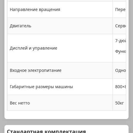
Направление вращения
Переклю
Двигатель
Сервомот
7-дюймо
Дисплей и управление
Функция
Входное электропитание
Однофазн
Габаритные размеры машины
800×800
Вес нетто
50кг
Стандартная комплектация