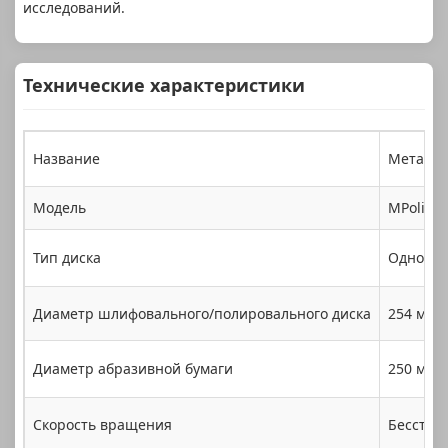
исследований.
Технические характеристики
Название
Металло
Модель
MPoli-1
Тип диска
Одноди
Диаметр шлифовального/полировального диска
254 мм
Диаметр абразивной бумаги
250 мм
Скорость вращения
Бесступе