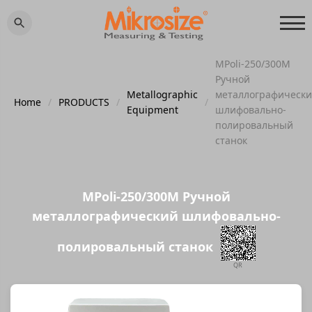
MPoli-250/300M
Ручной
Metallographic
металлографическ
Home
/
PRODUCTS
/
/
Equipment
шлифовально-
полировальный
станок
MPoli-250/300M Ручной
металлографический шлифовально-
полировальный станок
QR