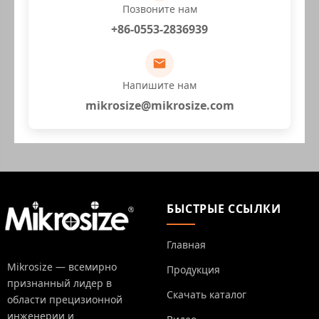
Позвоните нам
+86-0553-2836939
Напишите нам
mikrosize@mikrosize.com
БЫСТРЫЕ ССЫЛКИ
Главная
Mikrosize — всемирно
Продукция
признанный лидер в
Скачать каталог
области прецизионной
инженерии и