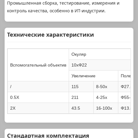
Промышленная сборка, тестирование, измерения и
контроль качества, особенно в ИТ-индустрии.
Технические характеристики
Окуляр
Вспомогательный объектив
10xΦ22
Увеличение
Поле зр
/
115
8-50x
Φ27.5-4
0.5X
211
4-25x
Φ55-8.8
2X
43.5
16-100x
Φ13.8-2
Стандартная комплектация