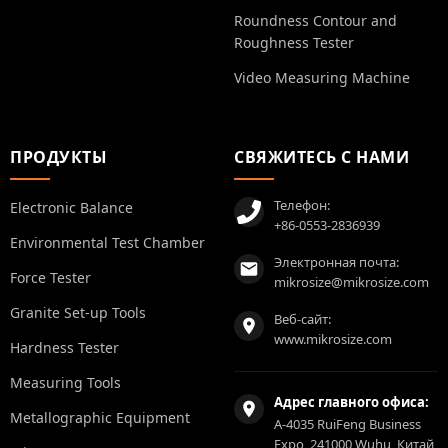
Roundness Contour and
Roughness Tester
Video Measuring Machine
ПРОДУКТЫ
СВЯЖИТЕСЬ С НАМИ
Телефон:
Electronic Balance
+86-0553-2836939
Environmental Test Chamber
Электронная почта:
Force Tester
mikrosize@mikrosize.com
Granite Set-up Tools
Веб-сайт:
www.mikrosize.com
Hardness Tester
Measuring Tools
Адрес главного офиса:
Metallographic Equipment
A-4035 RuiFeng Business
Expo, 241000 Wuhu, Китай