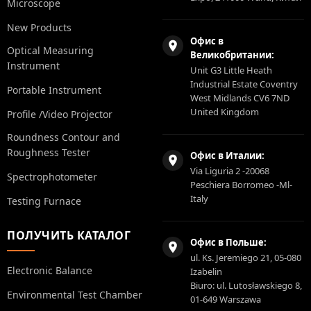
Microscope
New Products
Офис в
Optical Measuring
Великобритании:
Instrument
Unit G3 Little Heath
Industrial Estate Coventry
Portable Instrument
West Midlands CV6 7ND
United Kingdom
Profile /Video Projector
Roundness Contour and
Roughness Tester
Офис в Италии:
Via Liguria 2 -20068
Spectrophotometer
Peschiera Borromeo -Ml-
Italy
Testing Furnace
ПОЛУЧИТЬ КАТАЛОГ
Офис в Польше:
ul. Ks. Jeremiego 21, 05-080
Electronic Balance
Izabelin
Biuro: ul. Lutosławskiego 8,
Environmental Test Chamber
01-649 Warszawa