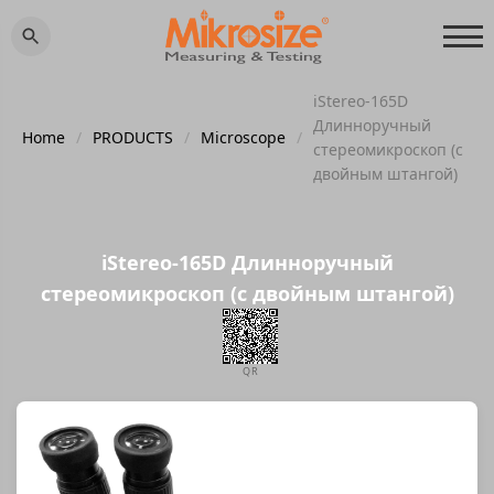
iStereo-165D
Длинноручный
Home
/
PRODUCTS
/
Microscope
/
стереомикроскоп (с
двойным штангой)
iStereo-165D Длинноручный
стереомикроскоп (с двойным штангой)
QR