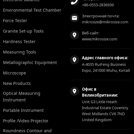
+86-0553-2836939
Environmental Test Chamber
Электронная почта:
Force Tester
mikrosize@mikrosize.com
Granite Set-up Tools
Веб-сайт:
www.mikrosize.com
Hardness Tester
Measuring Tools
Адрес главного офиса:
Metallographic Equipment
A-4035 RuiFeng Business
Expo, 241000 Wuhu, Китай
Microscope
New Products
Офис в
Optical Measuring
Великобритании:
Instrument
Unit G3 Little Heath
Industrial Estate Coventry
Portable Instrument
West Midlands CV6 7ND
United Kingdom
Profile /Video Projector
Roundness Contour and