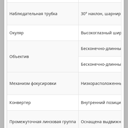
Наблюдательная трубка
30° наклон, шарнирный 
Окуляр
Высокоглазный широко
Бесконечно-длинные ра
Объектив
Бесконечно-длинные ра
Механизм фокусировки
Низкорасположенный ко
Конвертер
Внутренний позиционир
Промежуточная линзовая группа
Оснащена выдвижным бл