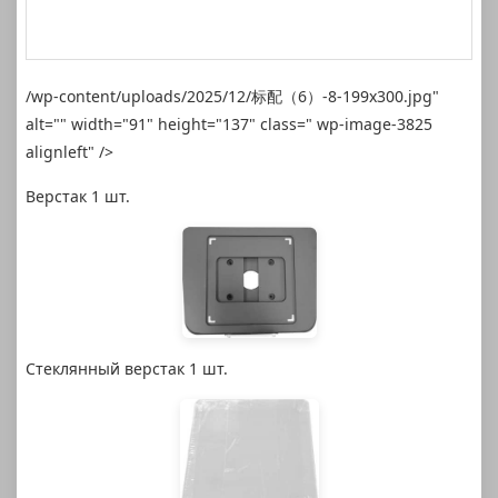
/wp-content/uploads/2025/12/标配（6）-8-199x300.jpg"
alt="" width="91" height="137" class=" wp-image-3825
alignleft" />
Верстак 1 шт.
Стеклянный верстак 1 шт.