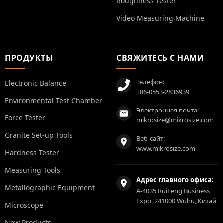
Roughness Tester
Video Measuring Machine
ПРОДУКТЫ
СВЯЖИТЕСЬ С НАМИ
Телефон:
Electronic Balance
+86-0553-2836939
Environmental Test Chamber
Электронная почта:
Force Tester
mikrosize@mikrosize.com
Granite Set-up Tools
Веб-сайт:
www.mikrosize.com
Hardness Tester
Measuring Tools
Адрес главного офиса:
Metallographic Equipment
A-4035 RuiFeng Business
Expo, 241000 Wuhu, Китай
Microscope
New Products