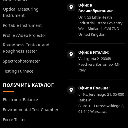
Офис в
Optical Measuring
Великобритании:
Instrument
Unit G3 Little Heath
Industrial Estate Coventry
Portable Instrument
West Midlands CV6 7ND
United Kingdom
Profile /Video Projector
Roundness Contour and
Roughness Tester
Офис в Италии:
Via Liguria 2 -20068
Spectrophotometer
Peschiera Borromeo -Ml-
Italy
Testing Furnace
ПОЛУЧИТЬ КАТАЛОГ
Офис в Польше:
ul. Ks. Jeremiego 21, 05-080
Electronic Balance
Izabelin
Biuro: ul. Lutosławskiego 8,
Environmental Test Chamber
01-649 Warszawa
Force Tester