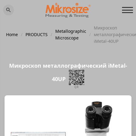
Микроскоп
Metallographic
Home
/
PRODUCTS
/
/
металлографическ
Microscope
iMetal-40UP
Микроскоп металлографический iMetal-
40UP
QR