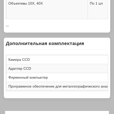
Объективы 10X, 40X
По 1 шт.
```
Окуляр 10X
1 шт.
Дополнительная комплектация
Камера CCD
Адаптер CCD
Зарядное устройство
1 шт.
Фирменный компьютер
Программное обеспечение для металлографического анализ
Алюминиевая упаковочная коробка
1 шт.