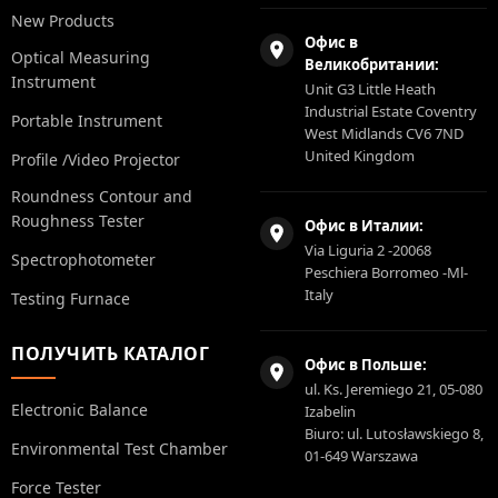
New Products
Офис в
Optical Measuring
Великобритании:
Instrument
Unit G3 Little Heath
Industrial Estate Coventry
Portable Instrument
West Midlands CV6 7ND
United Kingdom
Profile /Video Projector
Roundness Contour and
Roughness Tester
Офис в Италии:
Via Liguria 2 -20068
Spectrophotometer
Peschiera Borromeo -Ml-
Italy
Testing Furnace
ПОЛУЧИТЬ КАТАЛОГ
Офис в Польше:
ul. Ks. Jeremiego 21, 05-080
Electronic Balance
Izabelin
Biuro: ul. Lutosławskiego 8,
Environmental Test Chamber
01-649 Warszawa
Force Tester