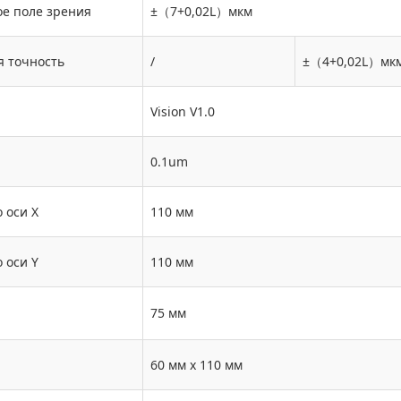
е поле зрения
±（7+0,02L）мкм
я точность
/
±（4+0,02L）мк
Vision V1.0
0.1um
 оси X
110 мм
 оси Y
110 мм
75 мм
60 мм x 110 мм