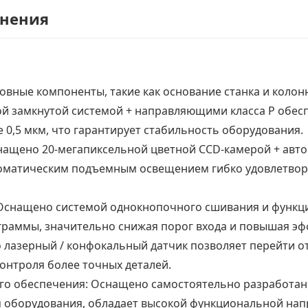
енения
новные компоненты, такие как основание станка и коло
ой замкнутой системой + направляющими класса P обе
0,5 мкм, что гарантирует стабильность оборудования.
нащено 20-мегапиксельной цветной CCD-камерой + автоф
оматическим подъемным освещением гибко удовлетворя
 Оснащено системой однокнопочного сшивания и функц
раммы, значительно снижая порог входа и повышая эф
лазерный / конфокальный датчик позволяет перейти от
онтроля более точных деталей.
го обеспечения: Оснащено самостоятельно разработа
м оборудования, обладает высокой функциональной нап