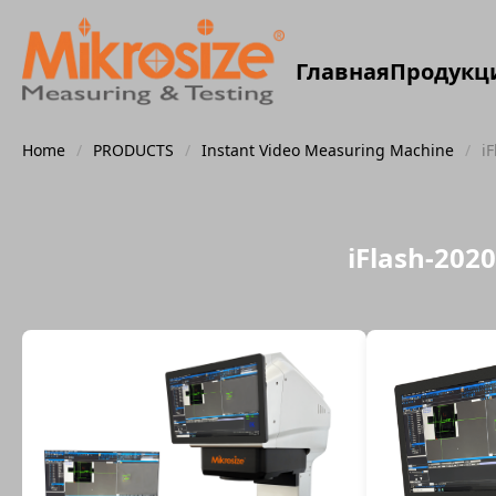
Главная
Продукц
Home
/
PRODUCTS
/
Instant Video Measuring Machine
/
i
iFlash-20