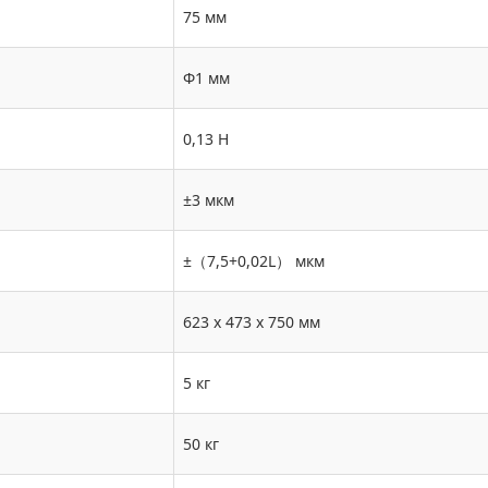
75 мм
Φ1 мм
0,13 Н
±3 мкм
±（7,5+0,02L） мкм
623 x 473 x 750 мм
5 кг
50 кг