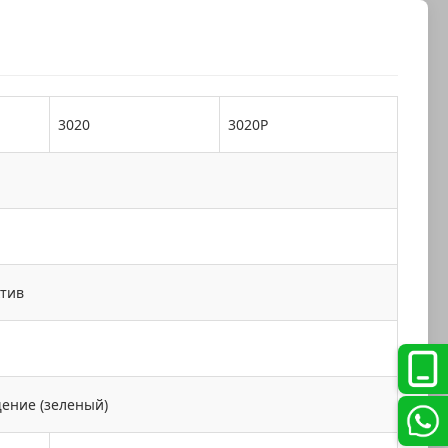
3020
3020P
тив
ение (зеленый)