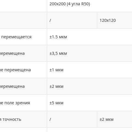
200x200 (4 угла R50)
/
120x120
е перемещается
±1.5 мкм
перемещена
±3,5 мкм
не перемещена
±1 мкм
перемещена
±2 мкм
е поле зрения
±5 мкм
я точность
/
±2 мкм