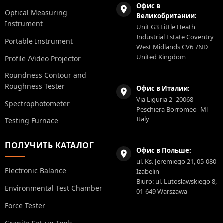
Офис в
Optical Measuring
Великобритании:
Instrument
Unit G3 Little Heath
Industrial Estate Coventry
Portable Instrument
West Midlands CV6 7ND
United Kingdom
Profile /Video Projector
Roundness Contour and
Roughness Tester
Офис в Италии:
Via Liguria 2 -20068
Spectrophotometer
Peschiera Borromeo -Ml-
Italy
Testing Furnace
ПОЛУЧИТЬ КАТАЛОГ
Офис в Польше:
ul. Ks. Jeremiego 21, 05-080
Electronic Balance
Izabelin
Biuro: ul. Lutosławskiego 8,
Environmental Test Chamber
01-649 Warszawa
Force Tester
Granite Set-up Tools