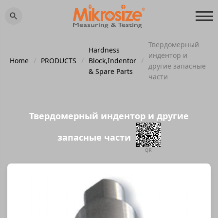
Твердомерный
Hardness
индентор и
Home
/
PRODUCTS
/
Block,Indentor
/
другие запасные
& Spare Parts
части
Твердомерный индентор и другие
запасные части
QR