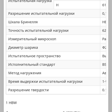
Испытательная нагрузка
Н
612,9
Разрешение испытательной нагрузки
0,1 кг
Шкала Бринелля
HBW2.
Точность испытательной нагрузки
62,5 
Измерительный микроскоп
Разр
Диаметр шарика
Φ2,5 
Испытательное пространство
Высот
Исполнительный стандарт
BSEN 
Метод нагружения
Авто
Время выдержки испытательной нагрузки
1-99 
Разрешение твердости
0.1
1 HBW