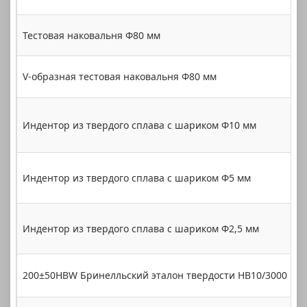
Тестовая наковальня Φ80 мм
1
V-образная тестовая наковальня Φ80 мм
1
Индентор из твердого сплава с шариком Φ10 мм
1
Индентор из твердого сплава с шариком Φ5 мм
1
Индентор из твердого сплава с шариком Φ2,5 мм
1
200±50HBW Бринелльский эталон твердости HB10/3000
1