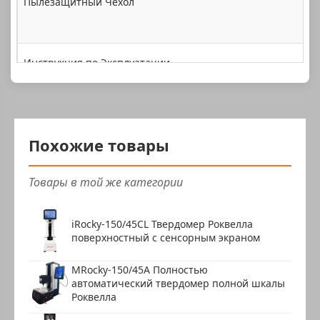
Пылезащитный Чехол
1
Инструкция по Эксплуатации
1
Гарантийный Талон
1
Сертификат Продукции
Похожие товары
1
Товары в той же категории
iRocky-150/45CL Твердомер Роквелла
поверхностный с сенсорным экраном
MRocky-150/45A Полностью
автоматический твердомер полной шкалы
Роквелла