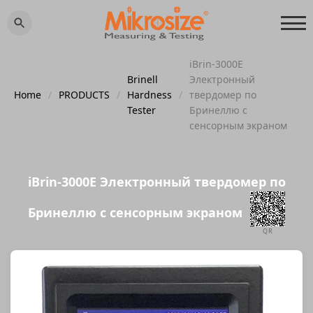
iBrin-3000E
Brinell
Электронный
Home
/
PRODUCTS
/
Hardness
/
твердомер по
Tester
Бринеллю с
сенсорным экраном
iBrin-3000E Электронный твердомер по
Бринеллю с сенсорным экраном
QR