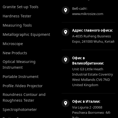
Granite Set-up Tools
Веб-сайт:
www.mikrosize.com
Hardness Tester
Measuring Tools
Адрес главного офиса:
Metallographic Equipment
A-4035 RuiFeng Business
Expo, 241000 Wuhu, Китай
Microscope
New Products
Офис в
Optical Measuring
Великобритании:
Instrument
Unit G3 Little Heath
Industrial Estate Coventry
Portable Instrument
West Midlands CV6 7ND
United Kingdom
Profile /Video Projector
Roundness Contour and
Roughness Tester
Офис в Италии:
Via Liguria 2 -20068
Spectrophotometer
Peschiera Borromeo -Ml-
Italy