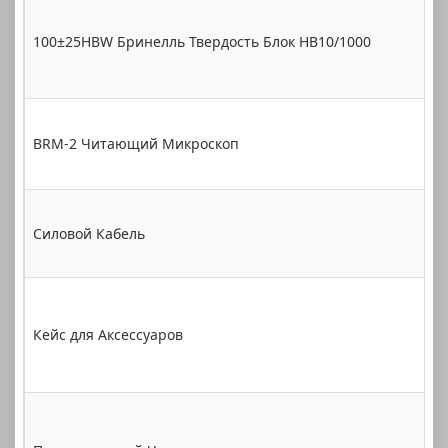
100±25HBW Бринелль Твердость Блок HB10/1000
1
BRM-2 Читающий Микроскоп
1
Силовой Кабель
1
Кейс для Аксессуаров
1