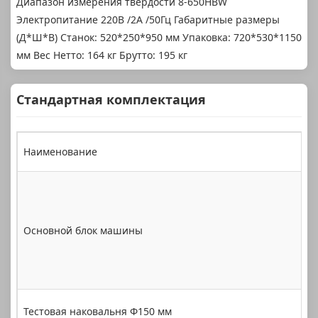
Диапазон измерения твердости 8-650HBW
Электропитание 220В /2А /50Гц Габаритные размеры
(Д*Ш*В) Станок: 520*250*950 мм Упаковка: 720*530*1150
мм Вес Нетто: 164 кг Брутто: 195 кг
Стандартная комплектация
Наименование
К
Основной блок машины
1
Тестовая наковальня Φ150 мм
1