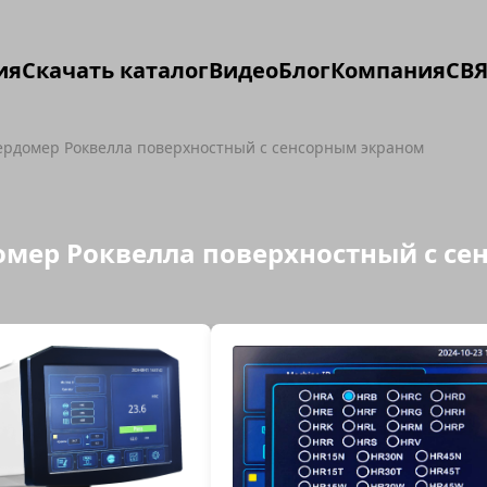
ия
Скачать каталог
Видео
Блог
Компания
СВЯ
вердомер Роквелла поверхностный с сенсорным экраном
домер Роквелла поверхностный с с