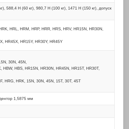
кг), 588,4 Н (60 кг), 980,7 Н (100 кг), 1471 Н (150 кг), допуск
HRK, HRL, HRM, HRP, HRR, HRS, HRV, HR15N, HR30N,
X, HR45X, HR15Y, HR30Y, HR45Y
5N, 30N, 45N,
HK, HBW, HBS, HR15N, HR30N, HR45N, HR15T, HR30T,
, HRG, HRK, 15N, 30N, 45N, 15T, 30T, 45T
дентор 1,5875 мм