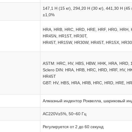
147,1 Н (15 кг), 294,20 Н (30 кг), 441,30 Н (45 
±1,0%
HRA, HRB, HRC, HRD, HRE, HRF, HRG, HRH, 
HR45N, HR15T, HR30T,
HR45T, HR15W, HR30W, HR45T, HR15X, HR30
ASTM: HRC, HV, HBS, HBW, HHK, HRA, HRD, 1
Sclero DIN: HRA, HRB, HRC, HRD, HRF, HV, 
HR45T
GBT: HV, HBS, HRA, HRB, HRC, HRD, HRE, HRF
Алмазный индентор Роквелла, шариковый ин
AC220V±5%, 50~60 Гц
Регулируется от 2 до 60 секунд