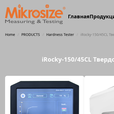
Главная
Продукц
Home
/
PRODUCTS
/
Hardness Tester
/
iRocky-150/45CL Т
iRocky-150/45CL Твер