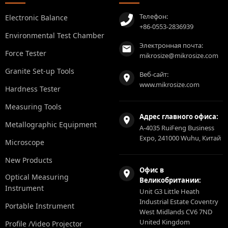
Телефон:
Electronic Balance
+86-0553-2836939
Environmental Test Chamber
Электронная почта:
Force Tester
mikrosize@mikrosize.com
Granite Set-up Tools
Веб-сайт:
www.mikrosize.com
Hardness Tester
Measuring Tools
Адрес главного офиса:
Metallographic Equipment
A-4035 RuiFeng Business
Expo, 241000 Wuhu, Китай
Microscope
New Products
Офис в
Optical Measuring
Великобритании:
Instrument
Unit G3 Little Heath
Industrial Estate Coventry
Portable Instrument
West Midlands CV6 7ND
United Kingdom
Profile /Video Projector