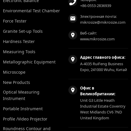
Electronic Balance
+86-0553-2836939
Environmental Test Chamber
Электронная почта:
Force Tester
mikrosize@mikrosize.com
Granite Set-up Tools
Веб-сайт:
www.mikrosize.com
Hardness Tester
Measuring Tools
Адрес главного офиса:
Metallographic Equipment
A-4035 RuiFeng Business
Expo, 241000 Wuhu, Китай
Microscope
New Products
Офис в
Optical Measuring
Великобритании:
Instrument
Unit G3 Little Heath
Industrial Estate Coventry
Portable Instrument
West Midlands CV6 7ND
United Kingdom
Profile /Video Projector
Roundness Contour and