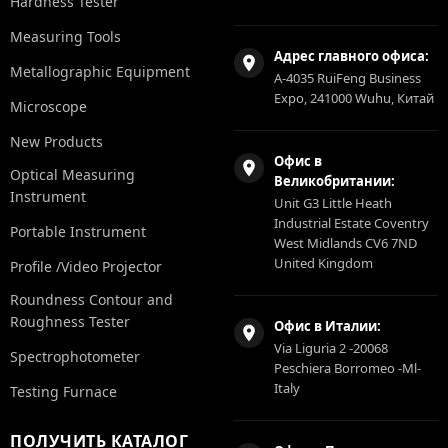
Hardness Tester
Measuring Tools
Адрес главного офиса:
Metallographic Equipment
A-4035 RuiFeng Business
Expo, 241000 Wuhu, Китай
Microscope
New Products
Офис в
Optical Measuring
Великобритании:
Instrument
Unit G3 Little Heath
Industrial Estate Coventry
Portable Instrument
West Midlands CV6 7ND
United Kingdom
Profile /Video Projector
Roundness Contour and
Roughness Tester
Офис в Италии:
Via Liguria 2 -20068
Spectrophotometer
Peschiera Borromeo -Ml-
Italy
Testing Furnace
ПОЛУЧИТЬ КАТАЛОГ