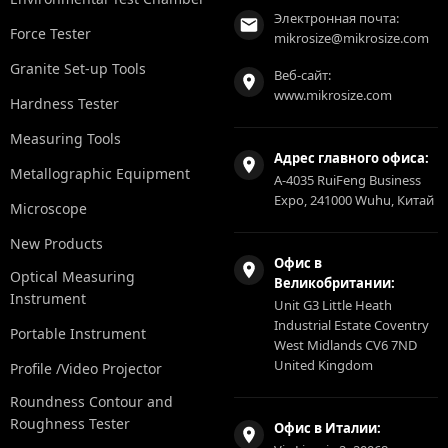
Электронная почта:
Force Tester
mikrosize@mikrosize.com
Granite Set-up Tools
Веб-сайт:
www.mikrosize.com
Hardness Tester
Measuring Tools
Адрес главного офиса:
Metallographic Equipment
A-4035 RuiFeng Business
Expo, 241000 Wuhu, Китай
Microscope
New Products
Офис в
Optical Measuring
Великобритании:
Instrument
Unit G3 Little Heath
Industrial Estate Coventry
Portable Instrument
West Midlands CV6 7ND
United Kingdom
Profile /Video Projector
Roundness Contour and
Roughness Tester
Офис в Италии: