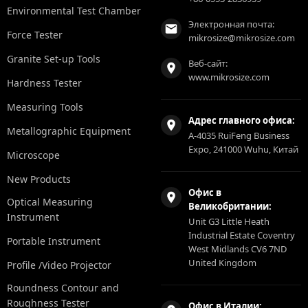
Environmental Test Chamber
Электронная почта:
Force Tester
mikrosize@mikrosize.com
Granite Set-up Tools
Веб-сайт:
www.mikrosize.com
Hardness Tester
Measuring Tools
Адрес главного офиса:
Metallographic Equipment
A-4035 RuiFeng Business
Expo, 241000 Wuhu, Китай
Microscope
New Products
Офис в
Optical Measuring
Великобритании:
Instrument
Unit G3 Little Heath
Industrial Estate Coventry
Portable Instrument
West Midlands CV6 7ND
United Kingdom
Profile /Video Projector
Roundness Contour and
Roughness Tester
Офис в Италии: