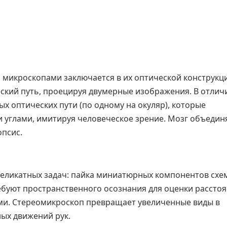
 микроскопами заключается в их оптической конструкц
кий путь, проецируя двумерные изображения. В отлич
х оптических пути (по одному на окуляр), которые
 углами, имитируя человеческое зрение. Мозг объедин
опсис.
деликатных задач: пайка миниатюрных компонентов схе
буют пространственного осознания для оценки рассто
ми. Стереомикроскоп превращает увеличенные виды в
ых движений рук.