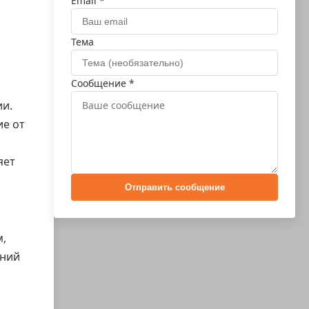
Email *
Тема
Сообщение *
ии.
ие от
яет
Отправить сообщение
м,
яний