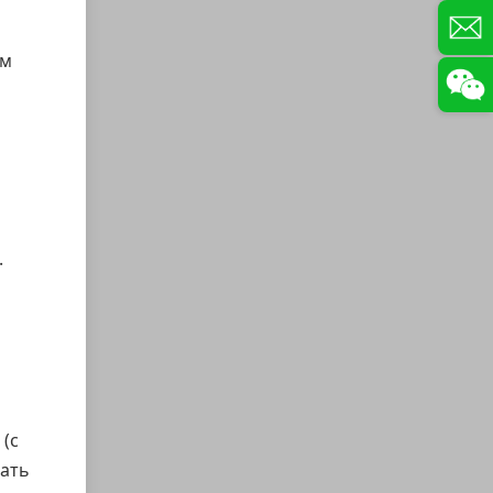
ам
.
(с
вать