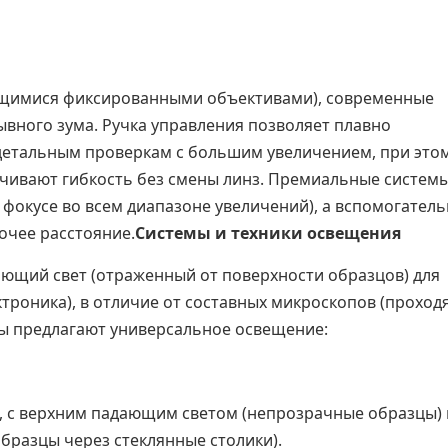
ающимися фиксированными объективами), современные
вного зума. Ручка управления позволяет плавно
 детальным проверкам с большим увеличением, при это
печивают гибкость без смены линз. Премиальные систем
фокусе во всем диапазоне увеличений), а вспомогател
очее расстояние.
Системы и техники освещения
ющий свет (отраженный от поверхности образцов) для
ктроника), в отличие от составных микроскопов (прохо
мы предлагают универсальное освещение:
, с верхним падающим светом (непрозрачные образцы) 
разцы через стеклянные столики).