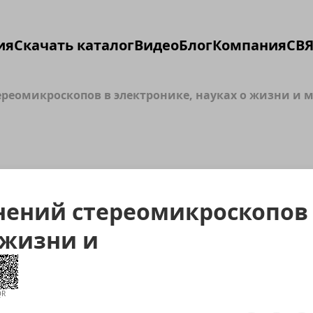
ия
Скачать каталог
Видео
Блог
Компания
СВЯ
ереомикроскопов в электронике, науках о жизни и 
нений стереомикроскопов
 жизни и
QR