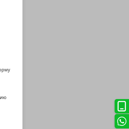
орму
цию