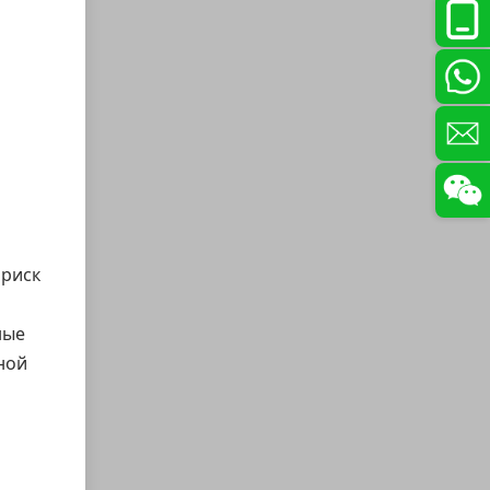
 риск
ные
ной