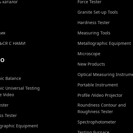
ь каталог
Force Tester
Granite Set-up Tools
Hardness Tester
ния
Measuring Tools
ЬСЯ С НАМИ
Metallographic Equipment
Microscope
ЕО
New Products
Optical Measuring Instrum
nic Balance
Portable Instrument
nic Universal Testing
e Video
Profile /Video Projector
ester
Roundness Contour and
Roughness Tester
s Tester
Spectrophotometer
ographic Equipment
Testing Furnace