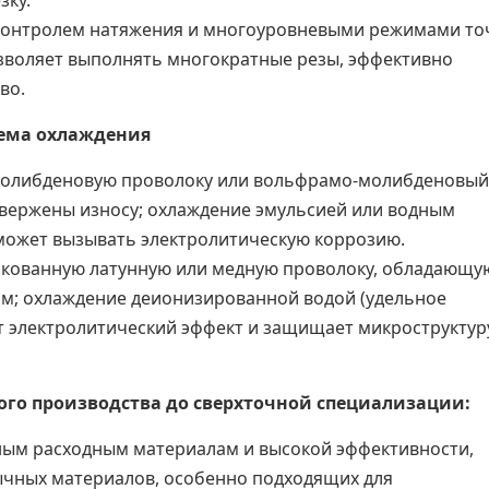
зку.
контролем натяжения и многоуровневыми режимами то
позволяет выполнять многократные резы, эффективно
во.
тема охлаждения
молибденовую проволоку или вольфрамо-молибденовый
двержены износу; охлаждение эмульсией или водным
может вызывать электролитическую коррозию.
нкованную латунную или медную проволоку, обладающу
м; охлаждение деионизированной водой (удельное
т электролитический эффект и защищает микроструктур
ого производства до сверхточной специализации:
ным расходным материалам и высокой эффективности,
чных материалов, особенно подходящих для