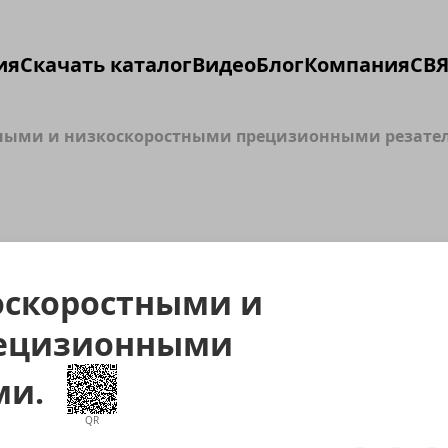
ия
Скачать каталог
Видео
Блог
Компания
СВЯ
тными и низкоскоростными прецизионными резате
оскоростными и
рецизионными
ми.
QR