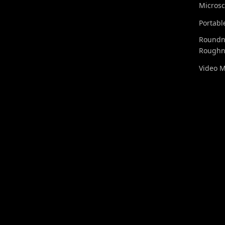
Micros
Portabl
Roundn
Roughn
Video 