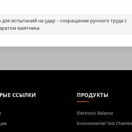
для испытаний на удар – сокращение ручного труда с
вратом маятника
РЫЕ ССЫЛКИ
ПРОДУКТЫ
я
Electronic Balance
ция
Environmental Test Chamb