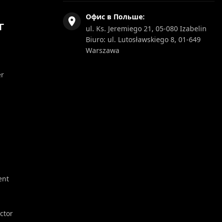
Офис в Польше:
Г
ul. Ks. Jeremiego 21, 05-080 Izabelin
Biuro: ul. Lutosławskiego 8, 01-649
Warszawa
er
ent
ector