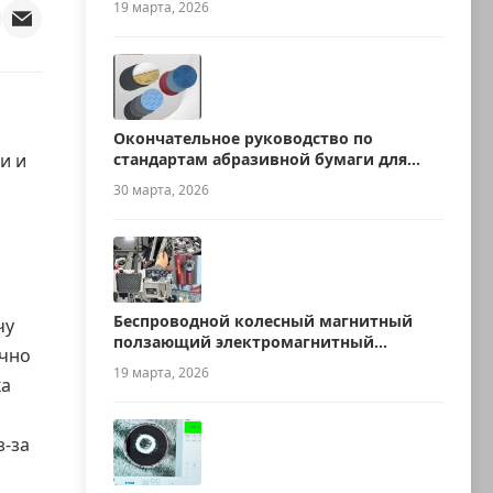
19 марта, 2026
Окончательное руководство по
и и
стандартам абразивной бумаги для
металлографии
30 марта, 2026
Беспроводной колесный магнитный
чу
ползающий электромагнитный
ычно
ультразвуковой робот для измерения
19 марта, 2026
ка
толщины
-за