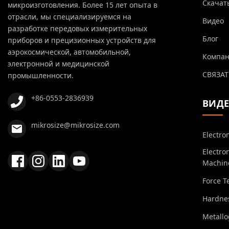
Скачат
микроизготовления. Более 15 лет опыта в
отрасли, мы специализируемся на
Видео
разработке передовых измерительных
Блог
приборов и прецизионных устройств для
аэрокосмической, автомобильной,
Компа
электронной и медицинской
СВЯЗАТ
промышленности.
+86-0553-2836939
ВИД
mikrosize@mikrosize.com
Electro
Electro
Machin
Force T
Hardnes
Metall