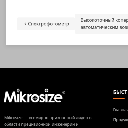
Высокоточный копер 
Спектрофотометр
автоматическим воз
БЫСТ
Главна
Mikrosize — всемирно признанный лидер в
Продук
области прецизионной инженерии и