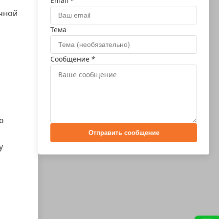
Email *
чной
Тема
Сообщение *
ю
Отправить сообщение
у