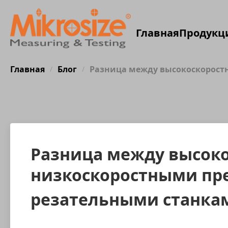
Главная
Продукц
Главная
Блог
Разница между высокоскорос
/
/
Разница между высок
низкоскоростными п
резательными станка