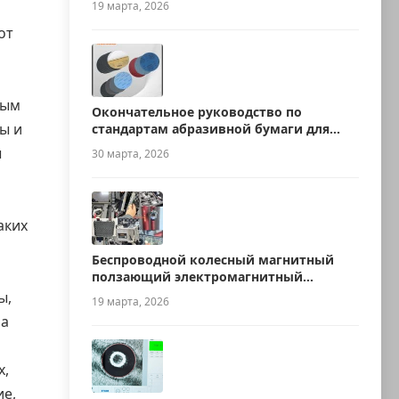
19 марта, 2026
от
ным
Окончательное руководство по
ы и
стандартам абразивной бумаги для
металлографии
ы
30 марта, 2026
аких
Беспроводной колесный магнитный
ползающий электромагнитный
ультразвуковой робот для измерения
ы,
19 марта, 2026
толщины
 а
х,
е,