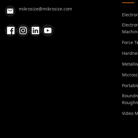
mikrosize@mikrosize.com
Electro
Electro
Machin
Force T
Hardnes
Metall
Micros
Portabl
Roundn
Roughn
Video 