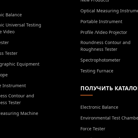
Optical Measuring Instrum
nic Balance
Portable Instrument
nic Universal Testing
e Video
Profile /Video Projector
ester
Roundness Contour and
Roughness Tester
s Tester
Spectrophotometer
ographic Equipment
Testing Furnace
cope
e Instrument
ПОЛУЧИТЬ КАТАЛО
ess Contour and
ess Tester
Electronic Balance
Measuring Machine
Environmental Test Chamb
Force Tester