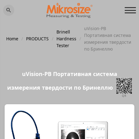
uVision-PB
Brinell
Портативная система
Home
/
PRODUCTS
/
Hardness
/
измерения твердости
Tester
по Бринеллю
uVision-PB Портативная система
измерения твердости по Бринеллю
QR