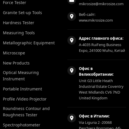
Force Tester
mikrosize@mikrosize.com
Granite Set-up Tools
Веб-сайт:
www.mikrosize.com
Hardness Tester
Measuring Tools
Адрес главного офиса:
Metallographic Equipment
A-4035 RuiFeng Business
Expo, 241000 Wuhu, Китай
Microscope
New Products
Офис в
Optical Measuring
Великобритании:
Instrument
Unit G3 Little Heath
Industrial Estate Coventry
Portable Instrument
West Midlands CV6 7ND
United Kingdom
Profile /Video Projector
Roundness Contour and
Roughness Tester
Офис в Италии:
Via Liguria 2 -20068
Spectrophotometer
Peschiera Borromeo -Ml-