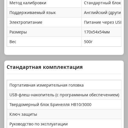
Метод калибровки
Стандартный блок тв
Поддерживаемый язык
Английский (другие я
Электропитание
Питание через USB
Размеры
170x54x54мм
Вес
500г
Стандартная комплектация
Портативная измерительная головка
К
USB-флеш-накопитель (с программным обеспечением)
1
Твердомерный блок Бринелля HB10/3000
1 
Ключ защиты
1 
Руководство по эксплуатации
1 