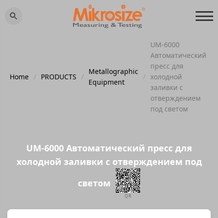
UM-6000
Автоматический
пресс для
Metallographic
Home
/
PRODUCTS
/
/
холодной
Equipment
заливки с
отверждением
под светом
UM-6000 Автоматический пресс для
холодной заливки с отверждением под
светом
QR