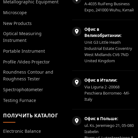
Metallographic Equipment
A-4035 RuiFeng Business
Expo, 241000 Wuhu, Китай
Microscope
New Products
Офис в
Optical Measuring
Великобритании:
Instrument
Unit G3 Little Heath
Industrial Estate Coventry
Portable Instrument
West Midlands CV6 7ND
United Kingdom
Profile /Video Projector
Roundness Contour and
Roughness Tester
Офис в Италии:
Via Liguria 2 -20068
Spectrophotometer
Peschiera Borromeo -Ml-
Italy
Testing Furnace
ПОЛУЧИТЬ КАТАЛОГ
Офис в Польше:
ul. Ks. Jeremiego 21, 05-080
Electronic Balance
Izabelin
Biuro: ul. Lutosławskiego 8,