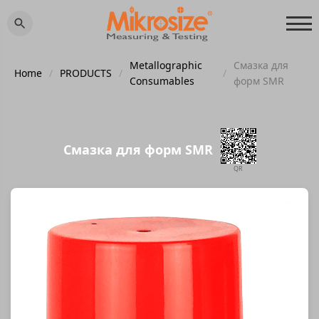
Metallographic
Смазка для
Home
/
PRODUCTS
/
/
Consumables
форм SMR
Смазка для форм SMR
QR