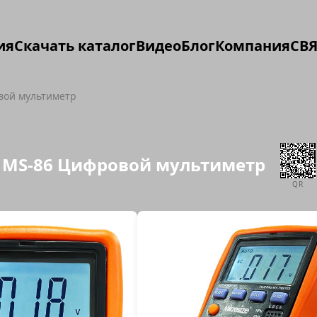
ия
Скачать каталог
Видео
Блог
Компания
СВЯ
вой мультиметр
MS-86 Цифровой мультиметр
QR