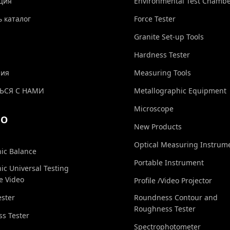
ция
Environmental Test Chamb
ь каталог
Force Tester
Granite Set-up Tools
Hardness Tester
ния
Measuring Tools
ЬСЯ С НАМИ
Metallographic Equipment
Microscope
ЕО
New Products
Optical Measuring Instrum
nic Balance
Portable Instrument
nic Universal Testing
e Video
Profile /Video Projector
ester
Roundness Contour and
Roughness Tester
s Tester
Spectrophotometer