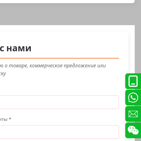
с нами
 о товаре, коммерческое предложение или
жку
чты *