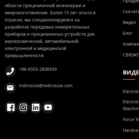
Продук
области прецизионной инженерии и
Скачат
микроизготовления. Более 15 лет опыта в
отрасли, мы специализируемся на
Видео
разработке передовых измерительных
Блог
приборов и прецизионных устройств для
аэрокосмической, автомобильной,
Компа
электронной и медицинской
СВЯЗАТ
промышленности.
+86-0553-2836939
ВИД
mikrosize@mikrosize.com
Electro
Electro
Machin
Force T
Hardnes