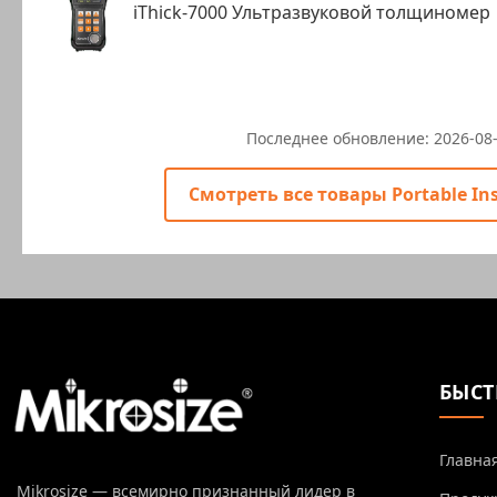
iThick-7000 Ультразвуковой толщиномер
Последнее обновление:
2026-08
Смотреть все товары Portable In
БЫСТ
Главна
Mikrosize — всемирно признанный лидер в