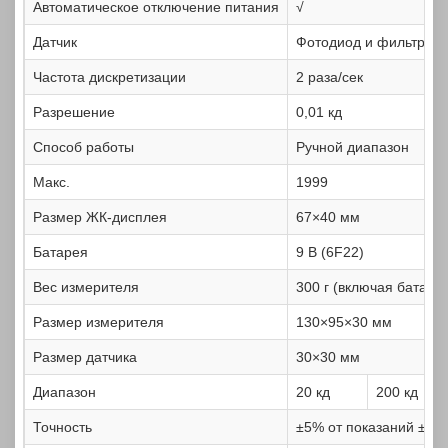
Автоматическое отключение питания
√
Датчик
Фотодиод и фильтр
Частота дискретизации
2 раза/сек
Разрешение
0,01 кд
Способ работы
Ручной диапазон
Макс.
1999
Размер ЖК-дисплея
67×40 мм
Батарея
9 В (6F22)
Вес измерителя
300 г (включая батаре
Размер измерителя
130×95×30 мм
Размер датчика
30×30 мм
Диапазон
20 кд
200 кд
Точность
±5% от показаний ± 10