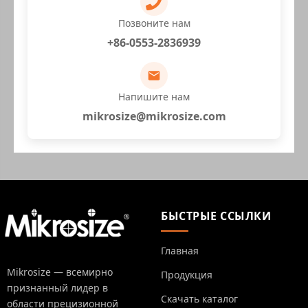
Позвоните нам
+86-0553-2836939
Напишите нам
mikrosize@mikrosize.com
БЫСТРЫЕ ССЫЛКИ
Главная
Mikrosize — всемирно
Продукция
признанный лидер в
Скачать каталог
области прецизионной