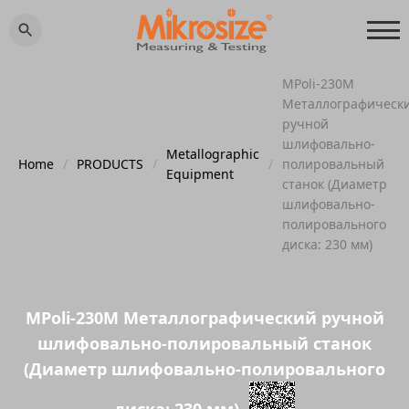
MPoli-230M
Металлографическ
ручной
шлифовально-
Metallographic
Home
/
PRODUCTS
/
/
полировальный
Equipment
станок (Диаметр
шлифовально-
полировального
диска: 230 мм)
MPoli-230M Металлографический ручной
шлифовально-полировальный станок
(Диаметр шлифовально-полировального
диска: 230 мм)