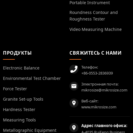
Portable Instrument
Roundness Contour and
Roughness Tester
Video Measuring Machine
ПРОДУКТЫ
СВЯЖИТЕСЬ С НАМИ
Телефон:
Electronic Balance
+86-0553-2836939
Environmental Test Chamber
Электронная почта:
Force Tester
mikrosize@mikrosize.com
Granite Set-up Tools
Веб-сайт:
www.mikrosize.com
Hardness Tester
Measuring Tools
Адрес главного офиса:
Metallographic Equipment
A-4035 RuiFeng Business