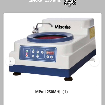
QR
MPoli 230M图（1）