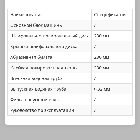
Наименование
Спецификация
Кол
Основной блок машины
/
1 ш
Шлифовально-полировальный диск
230 мм
2 ш
Крышка шлифовального диска
/
2 ш
Абразивная бумага
230 мм
6 ш
Клейкая полировальная ткань
230 мм
1 ш
Впускная водяная труба
/
1 ш
Выпускная водяная труба
Φ32 мм
1 ш
Фильтр впускной воды
/
1 ш
Руководство по эксплуатации
/
1 эк