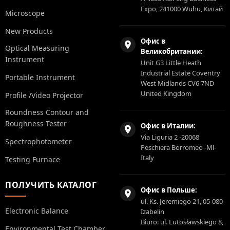
Expo, 241000 Wuhu, Китай
Microscope
New Products
Офис в
Optical Measuring
Великобритании:
Instrument
Unit G3 Little Heath
Industrial Estate Coventry
Portable Instrument
West Midlands CV6 7ND
United Kingdom
Profile /Video Projector
Roundness Contour and
Roughness Tester
Офис в Италии:
Via Liguria 2 -20068
Spectrophotometer
Peschiera Borromeo -Ml-
Italy
Testing Furnace
ПОЛУЧИТЬ КАТАЛОГ
Офис в Польше:
ul. Ks. Jeremiego 21, 05-080
Electronic Balance
Izabelin
Biuro: ul. Lutosławskiego 8,
Environmental Test Chamber