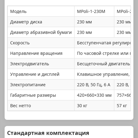
Модель
MPoli-1-230M
MPoli-2-2
Диаметр диска
230 мм
230 мм
Диаметр абразивной бумаги
230 мм
230 мм
Скорость
Бесступенчатая регулировка
Направление вращения
По часовой стрелке или про
Электродвигатель
Бесщеточный двигатель пост
Управление и дисплей
Клавишное управление, св
Электропитание
220 В, 50 Гц, 6 А
220 В, 50 
Габаритные размеры
420×660×330 мм
757×660×
Вес нетто
30 кг
57 кг
Стандартная комплектация