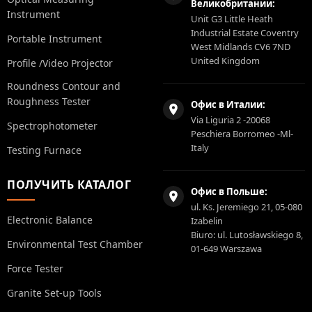
Великобритании:
Instrument
Unit G3 Little Heath
Industrial Estate Coventry
Portable Instrument
West Midlands CV6 7ND
United Kingdom
Profile /Video Projector
Roundness Contour and
Roughness Tester
Офис в Италии:
Via Liguria 2 -20068
Spectrophotometer
Peschiera Borromeo -Ml-
Italy
Testing Furnace
ПОЛУЧИТЬ КАТАЛОГ
Офис в Польше:
ul. Ks. Jeremiego 21, 05-080
Electronic Balance
Izabelin
Biuro: ul. Lutosławskiego 8,
Environmental Test Chamber
01-649 Warszawa
Force Tester
Granite Set-up Tools