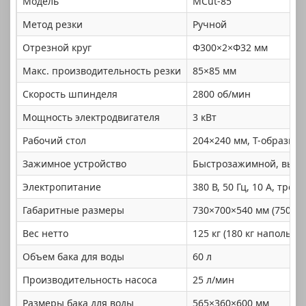
Модель
MCut-85
Метод резки
Ручной
Отрезной круг
Φ300×2×Φ32 мм
Макс. производительность резки
85×85 мм
Скорость шпинделя
2800 об/мин
Мощность электродвигателя
3 кВт
Рабочий стол
204×240 мм, Т-образный
Зажимное устройство
Быстрозажимной, высот
Электропитание
380 В, 50 Гц, 10 А, тр
Габаритные размеры
730×700×540 мм (750×7
Вес нетто
125 кг (180 кг напольно
Объем бака для воды
60 л
Производительность насоса
25 л/мин
Размеры бака для воды
565×360×600 мм