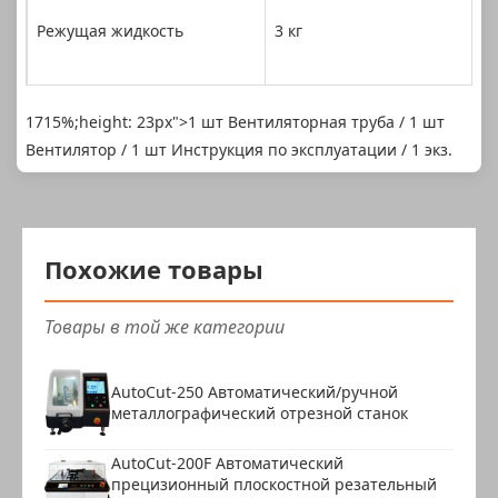
Режущая жидкость
3 кг
1715%;height: 23px">1 шт Вентиляторная труба / 1 шт
Пистолет для очистки водой
Ручной
Вентилятор / 1 шт Инструкция по эксплуатации / 1 экз.
Гаечный ключ
36 мм, 46 мм
Шестигранный ключ
5 мм, 6 мм
Похожие товары
Торцевой ключ
24 мм
Товары в той же категории
Входная труба для воды
Φ20 мм
Выходная труба для воды
Φ48 мм
AutoCut-250 Автоматический/ручной
металлографический отрезной станок
AutoCut-200F Автоматический
прецизионный плоскостной резательный