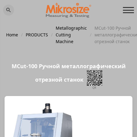
Metallographic
MCut-100 Ручной
Home
/
PRODUCTS
/
Cutting
/
металлографическ
Machine
отрезной станок
MCut-100 Ручной металлографический
отрезной станок
QR