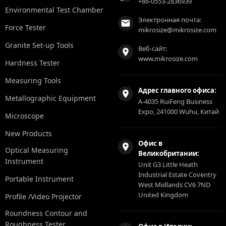
+86-0553-2836939
Environmental Test Chamber
Электронная почта:
Force Tester
mikrosize@mikrosize.com
Granite Set-up Tools
Веб-сайт:
www.mikrosize.com
Hardness Tester
Measuring Tools
Адрес главного офиса:
Metallographic Equipment
A-4035 RuiFeng Business
Expo, 241000 Wuhu, Китай
Microscope
New Products
Офис в
Optical Measuring
Великобритании:
Instrument
Unit G3 Little Heath
Industrial Estate Coventry
Portable Instrument
West Midlands CV6 7ND
United Kingdom
Profile /Video Projector
Roundness Contour and
Roughness Tester