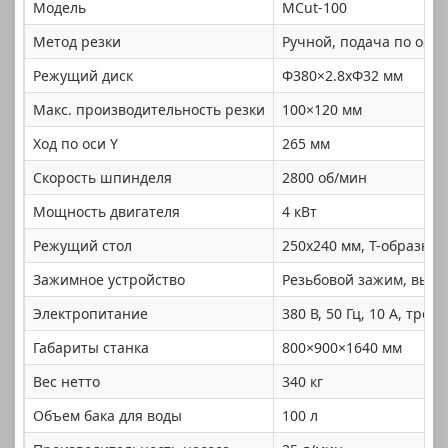
Модель
MCut-100
Метод резки
Ручной, подача по оси 
Режущий диск
Φ380×2.8xΦ32 мм
Макс. производительность резки
100×120 мм
Ход по оси Y
265 мм
Скорость шпинделя
2800 об/мин
Мощность двигателя
4 кВт
Режущий стол
250x240 мм, T-образный
Зажимное устройство
Резьбовой зажим, высот
Электропитание
380 В, 50 Гц, 10 А, тре
Габариты станка
800×900×1640 мм
Вес нетто
340 кг
Объем бака для воды
100 л