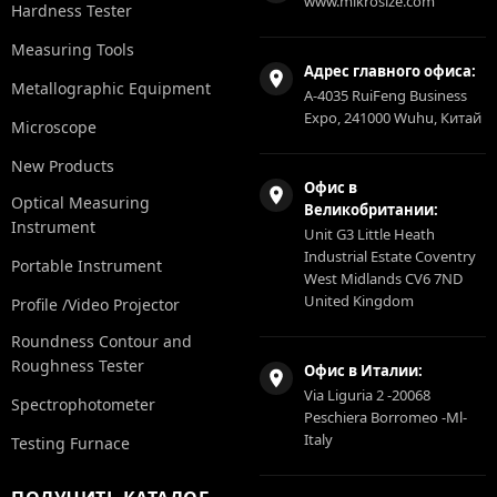
www.mikrosize.com
Hardness Tester
Measuring Tools
Адрес главного офиса:
Metallographic Equipment
A-4035 RuiFeng Business
Expo, 241000 Wuhu, Китай
Microscope
New Products
Офис в
Optical Measuring
Великобритании:
Instrument
Unit G3 Little Heath
Industrial Estate Coventry
Portable Instrument
West Midlands CV6 7ND
United Kingdom
Profile /Video Projector
Roundness Contour and
Roughness Tester
Офис в Италии:
Via Liguria 2 -20068
Spectrophotometer
Peschiera Borromeo -Ml-
Italy
Testing Furnace