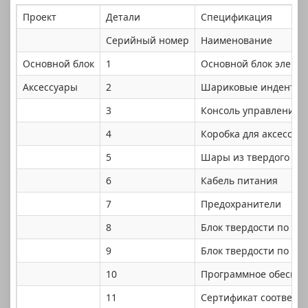
Проект
Детали
Спецификация
Серийный номер
Наименование
Основной блок
1
Основной блок элект
Аксессуары
2
Шариковые инденто
3
Консоль управления к
4
Коробка для аксессуа
5
Шары из твердого сп
6
Кабель питания
7
Предохранители
8
Блок твердости по Бр
9
Блок твердости по Бр
10
Программное обеспеч
11
Сертификат соответс