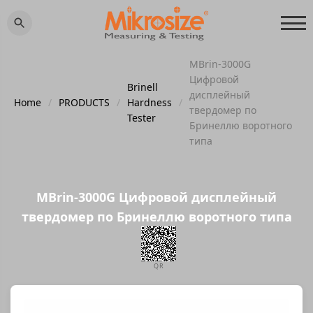
MBrin-3000G
Цифровой
Brinell
дисплейный
Home
/
PRODUCTS
/
Hardness
/
твердомер по
Tester
Бринеллю воротного
типа
MBrin-3000G Цифровой дисплейный
твердомер по Бринеллю воротного типа
QR