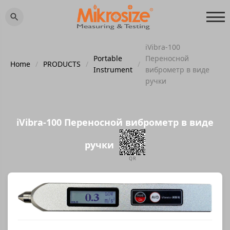
iVibra-100
Portable
Переносной
Home
/
PRODUCTS
/
/
Instrument
виброметр в виде
ручки
iVibra-100 Переносной виброметр в виде
ручки
QR