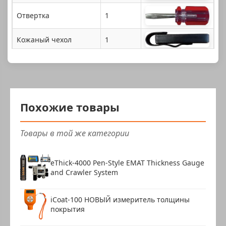
Отвертка
1
Кожаный чехол
1
Упаковочная коробка
1
Инструкция
1
Сертификат
1
Похожие товары
Гарантийный талон
1
Упаковочная карточка
1
Товары в той же категории
eThick-4000 Pen-Style EMAT Thickness Gauge
and Crawler System
iCoat-100 НОВЫЙ измеритель толщины
покрытия