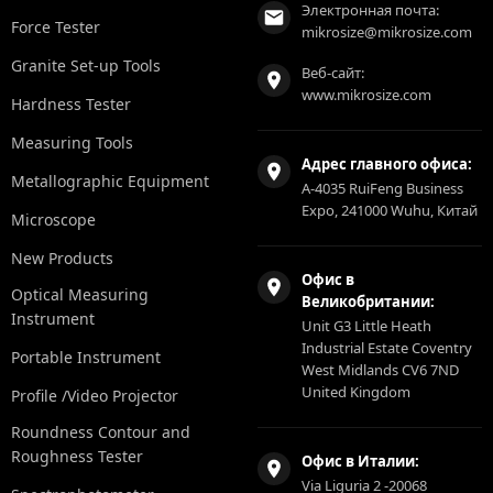
Электронная почта:
Force Tester
mikrosize@mikrosize.com
Granite Set-up Tools
Веб-сайт:
www.mikrosize.com
Hardness Tester
Measuring Tools
Адрес главного офиса:
Metallographic Equipment
A-4035 RuiFeng Business
Expo, 241000 Wuhu, Китай
Microscope
New Products
Офис в
Optical Measuring
Великобритании:
Instrument
Unit G3 Little Heath
Industrial Estate Coventry
Portable Instrument
West Midlands CV6 7ND
United Kingdom
Profile /Video Projector
Roundness Contour and
Roughness Tester
Офис в Италии:
Via Liguria 2 -20068