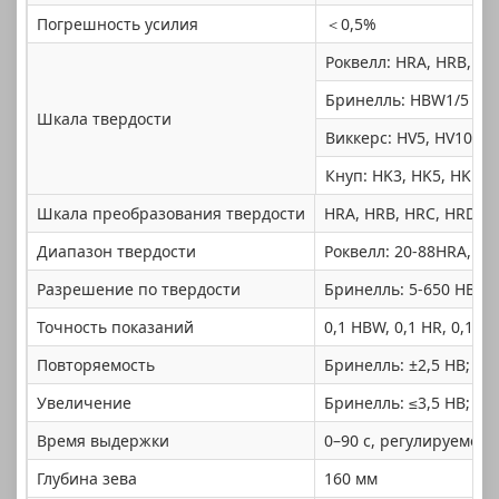
Погрешность усилия
＜0,5%
Роквелл: HRA, HRB, HR
Бринелль: HBW1/5 HBW
Шкала твердости
Виккерс: HV5, HV10, H
Кнуп: HK3, HK5, HK10,
Шкала преобразования твердости
HRA, HRB, HRC, HRD, H
Диапазон твердости
Роквелл: 20-88HRA, 20
Разрешение по твердости
Бринелль: 5-650 HBW; 
Точность показаний
0,1 HBW, 0,1 HR, 0,1 HV
Повторяемость
Бринелль: ±2,5 HB; Рок
Увеличение
Бринелль: ≤3,5 HB; Рок
Время выдержки
0–90 с, регулируемое
Глубина зева
160 мм