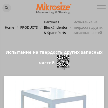
Hardness
Испытание на
Home
/
PRODUCTS
/
Block,Indentor
/
твердость других
& Spare Parts
запасных частей
Испытание на твердость других запасных
частей
QR