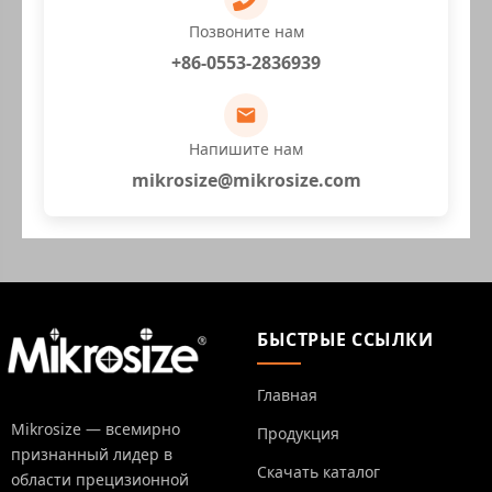
Позвоните нам
+86-0553-2836939
Напишите нам
mikrosize@mikrosize.com
БЫСТРЫЕ ССЫЛКИ
Главная
Mikrosize — всемирно
Продукция
признанный лидер в
Скачать каталог
области прецизионной