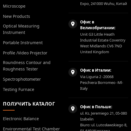
Expo, 241000 Wuhu, Китай
Microscope
New Products
Офис в
Optical Measuring
Великобритании:
Instrument
Unit G3 Little Heath
Industrial Estate Coventry
Portable Instrument
West Midlands CV6 7ND
United Kingdom
Profile /Video Projector
Roundness Contour and
Roughness Tester
Офис в Италии:
Via Liguria 2 -20068
Spectrophotometer
Peschiera Borromeo -Ml-
Italy
Testing Furnace
ПОЛУЧИТЬ КАТАЛОГ
Офис в Польше:
ul. Ks. Jeremiego 21, 05-080
Electronic Balance
Izabelin
Biuro: ul. Lutosławskiego 8,
Environmental Test Chamber
01-649 Warszawa