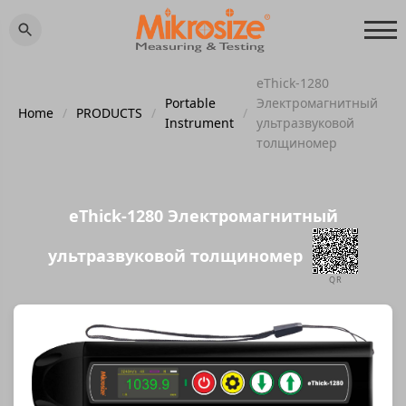
eThick-1280
Portable
Электромагнитный
Home
/
PRODUCTS
/
/
Instrument
ультразвуковой
толщиномер
eThick-1280 Электромагнитный
ультразвуковой толщиномер
QR