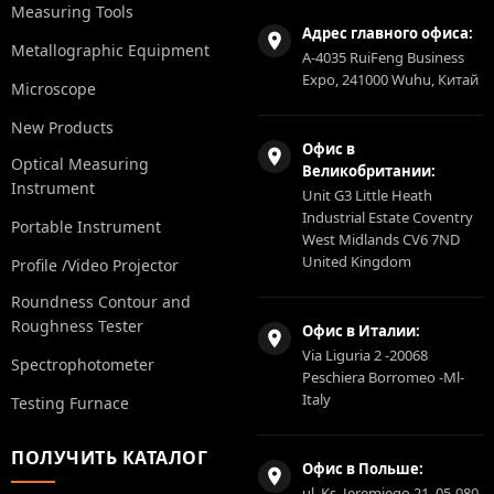
Measuring Tools
Адрес главного офиса:
Metallographic Equipment
A-4035 RuiFeng Business
Expo, 241000 Wuhu, Китай
Microscope
New Products
Офис в
Optical Measuring
Великобритании:
Instrument
Unit G3 Little Heath
Industrial Estate Coventry
Portable Instrument
West Midlands CV6 7ND
United Kingdom
Profile /Video Projector
Roundness Contour and
Roughness Tester
Офис в Италии:
Via Liguria 2 -20068
Spectrophotometer
Peschiera Borromeo -Ml-
Italy
Testing Furnace
ПОЛУЧИТЬ КАТАЛОГ
Офис в Польше:
ul. Ks. Jeremiego 21, 05-080