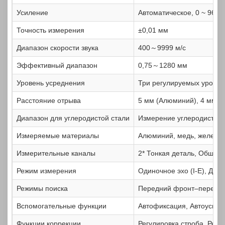
Усиление
Автоматическое, 0 ~ 96 дБ
Точность измерения
±0,01 мм
Диапазон скорости звука
400～9999 м/с
Эффективный диапазон
0,75～1280 мм
Уровень усреднения
Три регулируемых уровня:
Расстояние отрыва
5 мм (Алюминий), 4 мм (У
Диапазон для углеродистой стали
Измерение углеродистой с
Измеряемые материалы
Алюминий, медь, железо, 
Измерительные каналы
2* Тонкая деталь, Общий
Режим измерения
Одиночное эхо (I-E), Двой
Режимы поиска
Передний фронт–передни
Вспомогательные функции
Автофиксация, Автоусиле
Функции коррекции
Регулировка строба, Регу