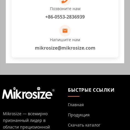
Позвоните нам
+86-0553-2836939
Напишите нам
mikrosize@mikrosize.com
БЫСТРЫЕ ССЫЛКИ
Главная
Mikrosize — всемирно
Продукция
признанный лидер в
Скачать каталог
области прецизионной