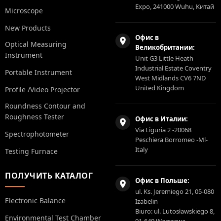
Expo, 241000 Wuhu, Китай
Microscope
New Products
Офис в
Optical Measuring
Великобритании:
Instrument
Unit G3 Little Heath
Industrial Estate Coventry
Portable Instrument
West Midlands CV6 7ND
United Kingdom
Profile /Video Projector
Roundness Contour and
Roughness Tester
Офис в Италии:
Via Liguria 2 -20068
Spectrophotometer
Peschiera Borromeo -Ml-
Italy
Testing Furnace
ПОЛУЧИТЬ КАТАЛОГ
Офис в Польше:
ul. Ks. Jeremiego 21, 05-080
Electronic Balance
Izabelin
Biuro: ul. Lutosławskiego 8,
Environmental Test Chamber