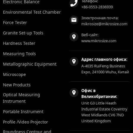
Телефон:
Electronic Balance
+86-0553-2836939
Environmental Test Chamber
Электронная почта:
Force Tester
mikrosize@mikrosize.com
Granite Set-up Tools
Веб-сайт:
www.mikrosize.com
Hardness Tester
Measuring Tools
Адрес главного офиса:
Metallographic Equipment
A-4035 RuiFeng Business
Expo, 241000 Wuhu, Китай
Microscope
New Products
Офис в
Optical Measuring
Великобритании:
Instrument
Unit G3 Little Heath
Industrial Estate Coventry
Portable Instrument
West Midlands CV6 7ND
United Kingdom
Profile /Video Projector
Roundness Contour and