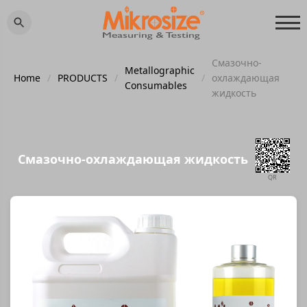
Смазочно-
Metallographic
Home
/
PRODUCTS
/
/
охлаждающая
Consumables
жидкость
Смазочно-охлаждающая жидкость
QR