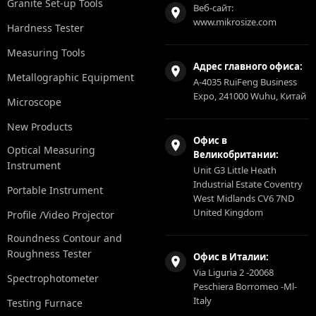
Granite Set-up Tools
Веб-сайт:
www.mikrosize.com
Hardness Tester
Measuring Tools
Адрес главного офиса:
Metallographic Equipment
A-4035 RuiFeng Business
Expo, 241000 Wuhu, Китай
Microscope
New Products
Офис в
Optical Measuring
Великобритании:
Instrument
Unit G3 Little Heath
Industrial Estate Coventry
Portable Instrument
West Midlands CV6 7ND
United Kingdom
Profile /Video Projector
Roundness Contour and
Roughness Tester
Офис в Италии:
Via Liguria 2 -20068
Spectrophotometer
Peschiera Borromeo -Ml-
Italy
Testing Furnace