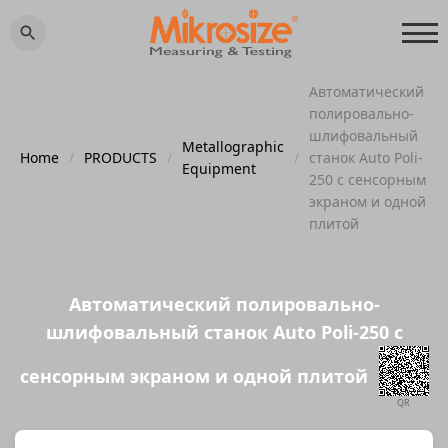
Автоматический
полировально-
шлифовальный
Metallographic
Home
/
PRODUCTS
/
/
станок Auto Poli-
Equipment
250 с сенсорным
экраном и одной
плитой
Автоматический полировально-
шлифовальный станок Auto Poli-250 с
сенсорным экраном и одной плитой
QR