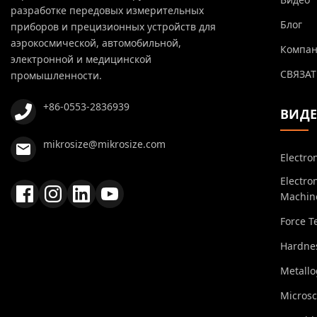
разработке передовых измерительных
Блог
приборов и прецизионных устройств для
аэрокосмической, автомобильной,
Компа
электронной и медицинской
СВЯЗАТ
промышленности.
+86-0553-2836939
ВИД
mikrosize@mikrosize.com
Electro
Electro
Machin
Force T
Hardnes
Metall
Micros