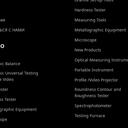
Hardness Tester
ния
Measuring Tools
ЬСЯ С НАМИ
Metallographic Equipment
Microscope
ЕО
New Products
Optical Measuring Instrum
nic Balance
Portable Instrument
nic Universal Testing
e Video
Profile /Video Projector
ester
Roundness Contour and
Roughness Tester
s Tester
Spectrophotometer
ographic Equipment
Testing Furnace
cope