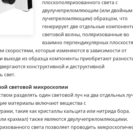
плоскополяризованного света
с
двулучепреломляющим (или двойным
лучепреломляющим) образцом, что
генерирует две отдельные компонент
световой волны, поляризованные во
взаимно перпендикулярных плоскостя
и скоростями, которые изменяются в зависимости от
ри выходе из образца компоненты приобретают разност
двергаются конструктивной и деструктивной
 свет.
ой световой микроскопии
вом разделять один световой луч на два отдельных лу
ие материалы включают вещества с
ми, такие как кристаллы кальцита или нитрида бора.
или крахмал) также являются двулучепреломляющими.
ризованного света позволяет проводить микроскопиче