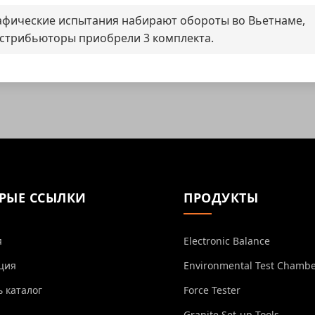
фические испытания набирают обороты во Вьетнаме,
стрибьюторы приобрели 3 комплекта.
РЫЕ ССЫЛКИ
ПРОДУКТЫ
я
Electronic Balance
ция
Environmental Test Chamb
ь каталог
Force Tester
Granite Set-up Tools