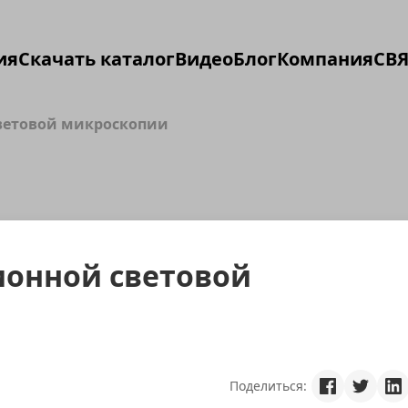
ия
Скачать каталог
Видео
Блог
Компания
СВЯ
ветовой микроскопии
онной световой
Поделиться: