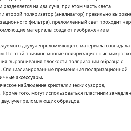
разделяется на два луча, при этом часть света
сли второй поляризатор (анализатор) правильно выровн
ризационного фильтра), преломленный свет проходит чер
еломляющие материалы создают изображение в
ледуемого двулучепреломляющего материала совпадала 
ом. По этой причине многие поляризационные микроск
ия выравнивания плоскости поляризации образца с
а. Специализированные применения поляризационной
ичные аксессуары.
ческое наблюдение кристаллических узоров,
. Кроме того, могут использоваться пластинки замедле
а двулучепреломляющих образцов
.