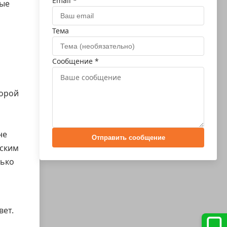
Email *
ные
Тема
Сообщение *
торой
не
Отправить сообщение
еским
лько
вет.