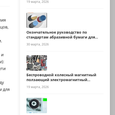
19 марта, 2026
пия
цов,
Окончательное руководство по
стандартам абразивной бумаги для
.
металлографии
30 марта, 2026
 и
):
ути
Беспроводной колесный магнитный
ползающий электромагнитный
ду
ультразвуковой робот для измерения
19 марта, 2026
м для
толщины