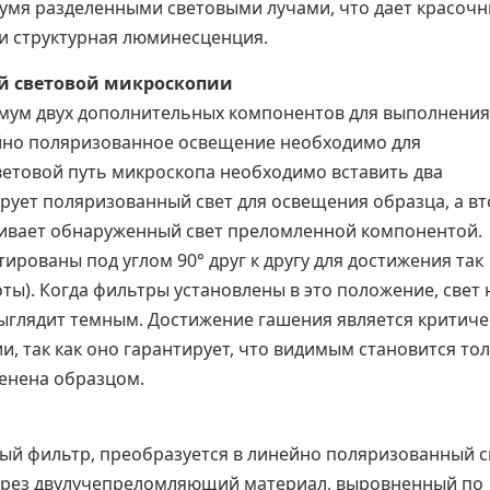
умя разделенными световыми лучами, что дает красоч
и структурная люминесценция.
й световой микроскопии
мум двух дополнительных компонентов для выполнения
йно поляризованное освещение необходимо для
етовой путь микроскопа необходимо вставить два
ует поляризованный свет для освещения образца, а в
ивает обнаруженный свет преломленной компонентой.
ованы под углом 90° друг к другу для достижения так
ты). Когда фильтры установлены в это положение, свет 
выглядит темным. Достижение гашения является критич
, так как оно гарантирует, что видимым становится то
менена образцом.
й фильтр, преобразуется в линейно поляризованный с
ерез двулучепреломляющий материал, выровненный по