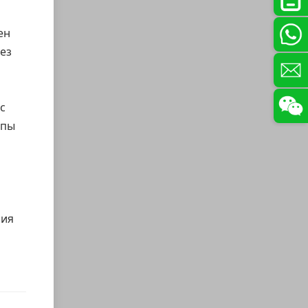
ен
ез
с
опы
ния