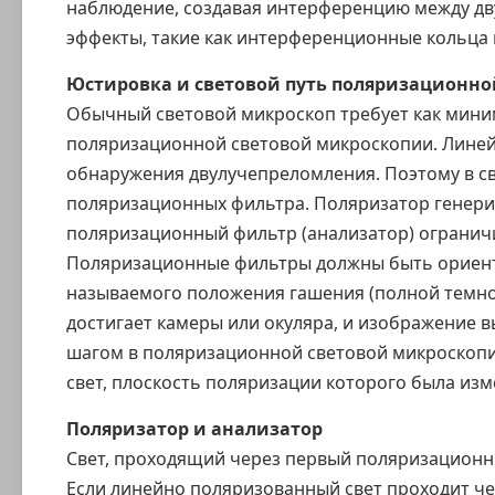
наблюдение, создавая интерференцию между дв
эффекты, такие как
интерференционные кольца
Юстировка и световой путь поляризационно
Обычный световой микроскоп требует как мини
поляризационной световой микроскопии. Лине
обнаружения двулучепреломления. Поэтому в св
поляризационных фильтра. Поляризатор генерир
поляризационный фильтр (анализатор) огранич
Поляризационные фильтры должны быть ориентир
называемого
положения гашения
(полной темно
достигает камеры или окуляра, и изображение 
шагом в поляризационной световой микроскопии
свет, плоскость поляризации которого была из
Поляризатор и анализатор
Свет, проходящий через первый поляризационны
Если линейно поляризованный свет проходит ч