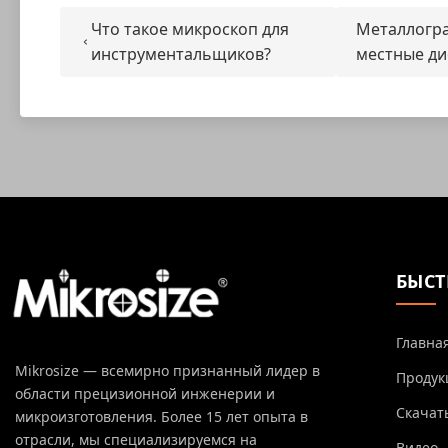
Что такое микроскоп для
Металлогра
инструментальщиков?
местные ди
БЫСТ
Главна
Mikrosize — всемирно признанный лидер в
Продук
области прецизионной инженерии и
Скачат
микроизготовления. Более 15 лет опыта в
отрасли, мы специализируемся на
Видео