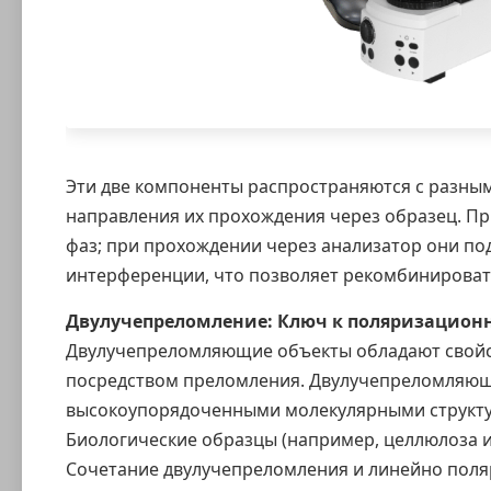
Эти две компоненты распространяются с разным
направления их прохождения через образец. П
фаз; при прохождении через анализатор они по
интерференции, что позволяет рекомбинировать
Двулучепреломление: Ключ к
поляризационн
Двулучепреломляющие объекты обладают свойст
посредством преломления. Двулучепреломляющ
высокоупорядоченными молекулярными структура
Биологические образцы (например, целлюлоза 
Сочетание двулучепреломления и линейно поля