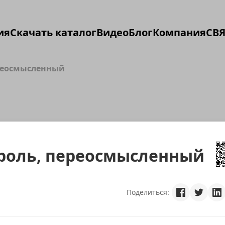
ия
Скачать каталог
Видео
Блог
Компания
СВЯ
реосмысленный
роль, переосмысленный
Поделиться: