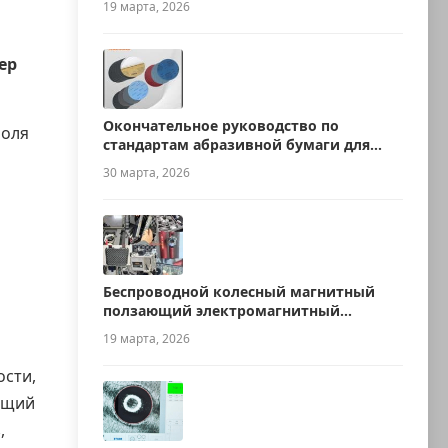
19 марта, 2026
ер
Окончательное руководство по
роля
стандартам абразивной бумаги для
о
металлографии
30 марта, 2026
Беспроводной колесный магнитный
ползающий электромагнитный
ультразвуковой робот для измерения
19 марта, 2026
толщины
ости,
ющий
,