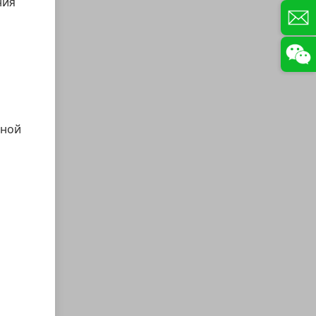
ния
вной