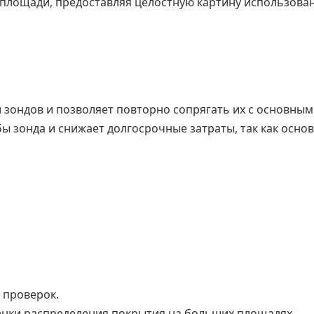
у площади, предоставляя целостную картину использова
зондов и позволяет повторно сопрягать их с основным
бы зонда и снижает долгосрочные затраты, так как осно
 проверок.
енки распределения покрытия на больших площадях.