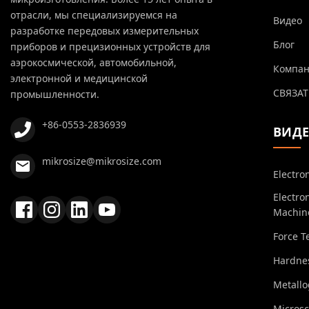
отрасли, мы специализируемся на
Видео
разработке передовых измерительных
Блог
приборов и прецизионных устройств для
аэрокосмической, автомобильной,
Компа
электронной и медицинской
СВЯЗАТ
промышленности.
+86-0553-2836939
ВИД
mikrosize@mikrosize.com
Electro
Electro
Machin
Force T
Hardnes
Metall
Micros