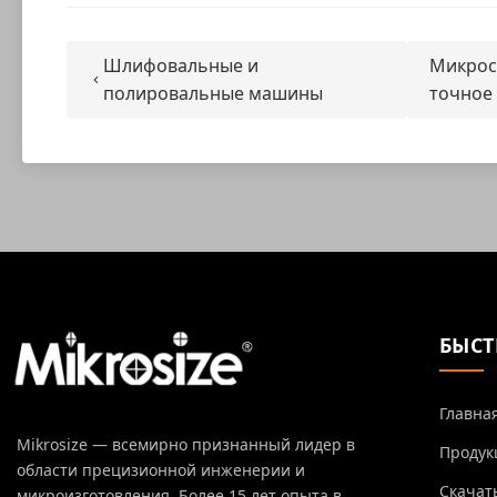
Шлифовальные и
Микрос
полировальные машины
точное
БЫСТ
Главна
Mikrosize — всемирно признанный лидер в
Продук
области прецизионной инженерии и
Скачат
микроизготовления. Более 15 лет опыта в