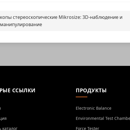
копы стереоскопические Mikrosize: 3D-наблюдение и
 манипулирование
РЫЕ ССЫЛКИ
ПРОДУКТЫ
я
Electronic Balance
ция
Environmental Test Chamb
ь каталог
Force Tester