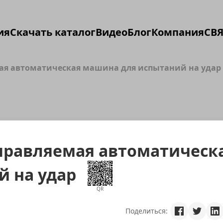
ия
Скачать каталог
Видео
Блог
Компания
СВЯ
я автоматическая машина для испытаний на удар
равляемая автоматическ
й на удар
QR
Поделиться: