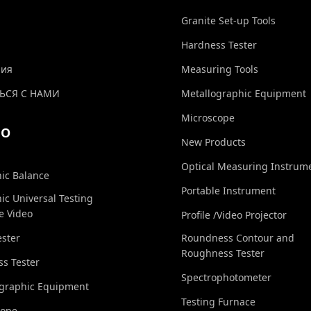
Granite Set-up Tools
Hardness Tester
ния
Measuring Tools
ЬСЯ С НАМИ
Metallographic Equipment
Microscope
ЕО
New Products
Optical Measuring Instrum
nic Balance
Portable Instrument
nic Universal Testing
e Video
Profile /Video Projector
ester
Roundness Contour and
Roughness Tester
s Tester
Spectrophotometer
ographic Equipment
Testing Furnace
cope