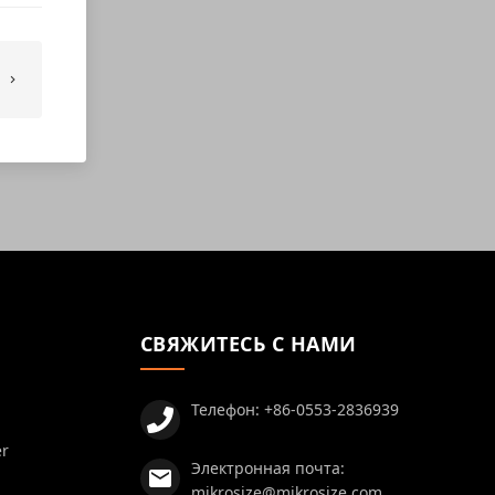
СВЯЖИТЕСЬ С НАМИ
Телефон:
+86-0553-2836939
er
Электронная почта:
mikrosize@mikrosize.com