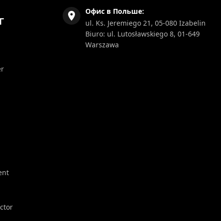
Офис в Польше:
Г
ul. Ks. Jeremiego 21, 05-080 Izabelin
Biuro: ul. Lutosławskiego 8, 01-649
Warszawa
er
ent
ector