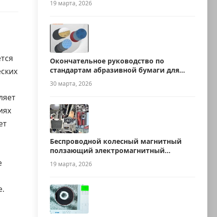
19 марта, 2026
тся
Окончательное руководство по
стандартам абразивной бумаги для
еских
металлографии
30 марта, 2026
ляет
иях
ет
Беспроводной колесный магнитный
л
ползающий электромагнитный
ультразвуковой робот для измерения
е
19 марта, 2026
толщины
е.