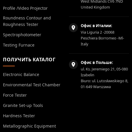
West Midlands CV6 7ND
United Kingdom
Profile /Video Projector
Roundness Contour and
Roughness Tester
Офис в Италии:
Via Liguria 2 -20068
Spectrophotometer
Peschiera Borromeo -Ml-
Italy
Testing Furnace
ПОЛУЧИТЬ КАТАЛОГ
Офис в Польше:
ul. Ks. Jeremiego 21, 05-080
Electronic Balance
Izabelin
Biuro: ul. Lutosławskiego 8,
Environmental Test Chamber
01-649 Warszawa
Force Tester
Granite Set-up Tools
Hardness Tester
Metallographic Equipment