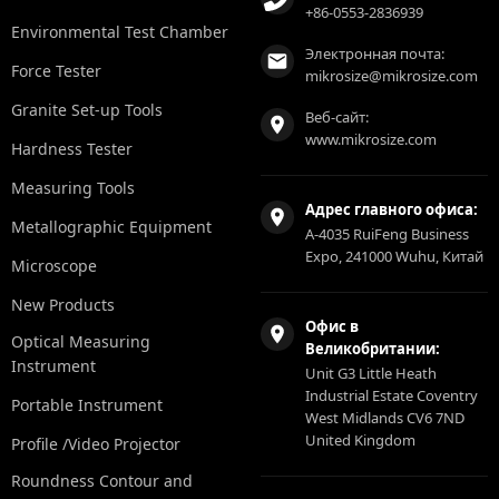
+86-0553-2836939
Environmental Test Chamber
Электронная почта:
Force Tester
mikrosize@mikrosize.com
Granite Set-up Tools
Веб-сайт:
www.mikrosize.com
Hardness Tester
Measuring Tools
Адрес главного офиса:
Metallographic Equipment
A-4035 RuiFeng Business
Expo, 241000 Wuhu, Китай
Microscope
New Products
Офис в
Optical Measuring
Великобритании:
Instrument
Unit G3 Little Heath
Industrial Estate Coventry
Portable Instrument
West Midlands CV6 7ND
United Kingdom
Profile /Video Projector
Roundness Contour and