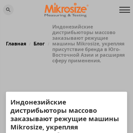
Индонезийские
дистрибьюторы массово
заказывают режущие
Главная
Блог
машины Mikrosize, укрепляя
/
/
присутствие бренда в Юго-
Восточной Азии и расширяя
сферу применения.
Индонезийские
дистрибьюторы массово
заказывают режущие машины
Mikrosize, укрепляя