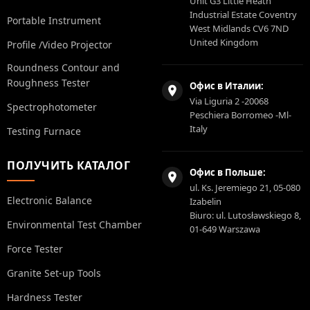
Unit G3 Little Heath
Industrial Estate Coventry
Portable Instrument
West Midlands CV6 7ND
United Kingdom
Profile /Video Projector
Roundness Contour and
Roughness Tester
Офис в Италии:
Via Liguria 2 -20068
Spectrophotometer
Peschiera Borromeo -Ml-
Italy
Testing Furnace
ПОЛУЧИТЬ КАТАЛОГ
Офис в Польше:
ul. Ks. Jeremiego 21, 05-080
Electronic Balance
Izabelin
Biuro: ul. Lutosławskiego 8,
Environmental Test Chamber
01-649 Warszawa
Force Tester
Granite Set-up Tools
Hardness Tester