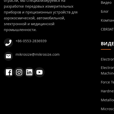
отрасли, мы специализируемся на
Видео
разработке передовых измерительных
Блог
приборов и прецизионных устройств для
аэрокосмической, автомобильной,
Компа
электронной и медицинской
СВЯЗАТ
промышленности.
+86-0553-2836939
ВИД
mikrosize@mikrosize.com
Electro
Electro
Machin
Force T
Hardnes
Metall
Micros