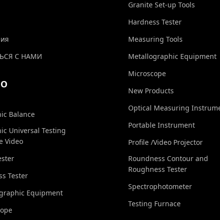
Granite Set-up Tools
Hardness Tester
ния
Measuring Tools
ЬСЯ С НАМИ
Metallographic Equipment
Microscope
ЕО
New Products
Optical Measuring Instrum
nic Balance
Portable Instrument
nic Universal Testing
e Video
Profile /Video Projector
ester
Roundness Contour and
Roughness Tester
s Tester
Spectrophotometer
ographic Equipment
Testing Furnace
cope