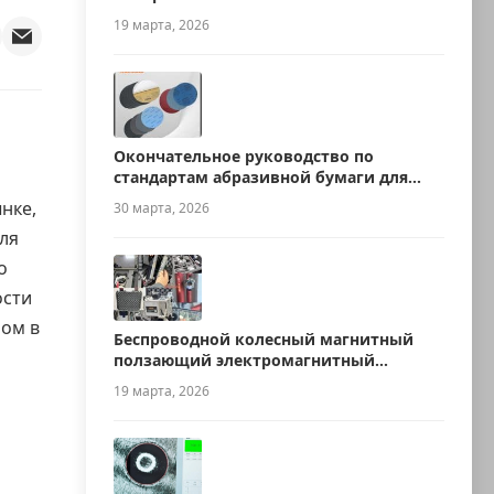
19 марта, 2026
Окончательное руководство по
стандартам абразивной бумаги для
металлографии
нке,
30 марта, 2026
ля
о
ости
ом в
Беспроводной колесный магнитный
ползающий электромагнитный
ультразвуковой робот для измерения
19 марта, 2026
толщины