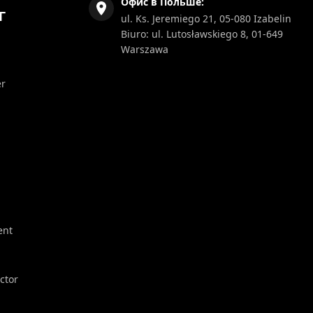
Офис в Польше:
Г
ul. Ks. Jeremiego 21, 05-080 Izabelin
Biuro: ul. Lutosławskiego 8, 01-649
Warszawa
er
ent
ector