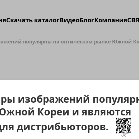
ия
Скачать каталог
Видео
Блог
Компания
СВЯ
ажений популярны на оптическом рынке Южной Кор
ры изображений популяр
Южной Кореи и являются
для дистрибьюторов.
QR