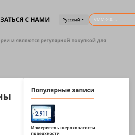
ЗАТЬСЯ С НАМИ
Русский
еи и являются регулярной покупкой для
Популярные записи
ны
Измеритель шероховатости
поверхности