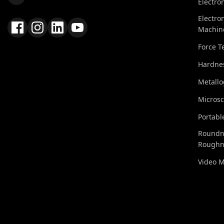
Electro
Electro
Machin
Force T
Hardnes
Metall
Micros
Portabl
Roundn
Roughn
Video 