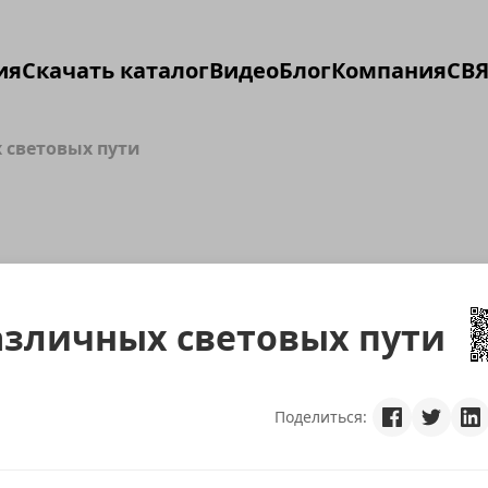
ия
Скачать каталог
Видео
Блог
Компания
СВЯ
 световых пути
азличных световых пути
Поделиться: