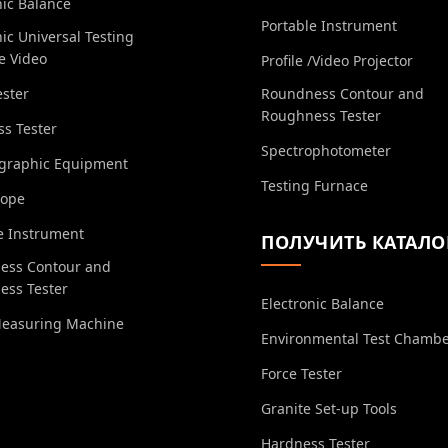
nic Balance
Portable Instrument
nic Universal Testing
e Video
Profile /Video Projector
ester
Roundness Contour and
Roughness Tester
s Tester
Spectrophotometer
ographic Equipment
Testing Furnace
cope
e Instrument
ПОЛУЧИТЬ КАТАЛО
ess Contour and
ess Tester
Electronic Balance
Measuring Machine
Environmental Test Chamb
Force Tester
Granite Set-up Tools
Hardness Tester