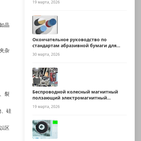
19 марта, 2026
如晶
Окончательное руководство по
стандартам абразивной бумаги для
夹杂
металлографии
30 марта, 2026
Беспроводной колесный магнитный
、裂
ползающий электромагнитный
ультразвуковой робот для измерения
19 марта, 2026
толщины
物、硅
以区