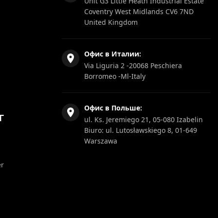
Unit G3 Little Heath Industrial Estate
Coventry West Midlands CV6 7ND
United Kingdom
Офис в Италии:
Via Liguria 2 -20068 Peschiera
Borromeo -Ml-Italy
Офис в Польше:
Г
ul. Ks. Jeremiego 21, 05-080 Izabelin
Biuro: ul. Lutosławskiego 8, 01-649
Warszawa
er