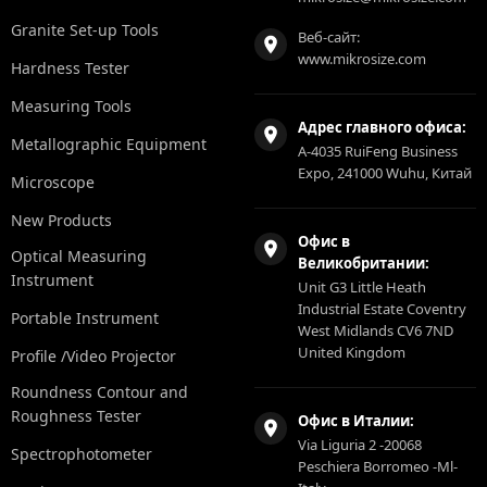
Granite Set-up Tools
Веб-сайт:
www.mikrosize.com
Hardness Tester
Measuring Tools
Адрес главного офиса:
Metallographic Equipment
A-4035 RuiFeng Business
Expo, 241000 Wuhu, Китай
Microscope
New Products
Офис в
Optical Measuring
Великобритании:
Instrument
Unit G3 Little Heath
Industrial Estate Coventry
Portable Instrument
West Midlands CV6 7ND
United Kingdom
Profile /Video Projector
Roundness Contour and
Roughness Tester
Офис в Италии:
Via Liguria 2 -20068
Spectrophotometer
Peschiera Borromeo -Ml-