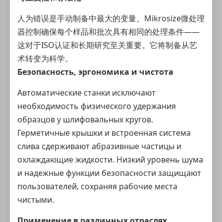
人为错误是手动制备中最大的变量。Mikrosize微处理
器控制确保每个样品和批次具有相同的处理条件——
这对于ISO认证和长期研究至关重要。它将制备从艺
术转变为科学。
Безопасность, эргономика и чистота
Автоматические станки исключают
необходимость физического удержания
образцов у шлифовальных кругов.
Герметичные крышки и встроенная система
слива сдерживают абразивные частицы и
охлаждающие жидкости. Низкий уровень шума
и надежные функции безопасности защищают
пользователей, сохраняя рабочие места
чистыми.
Применение в различных отраслях