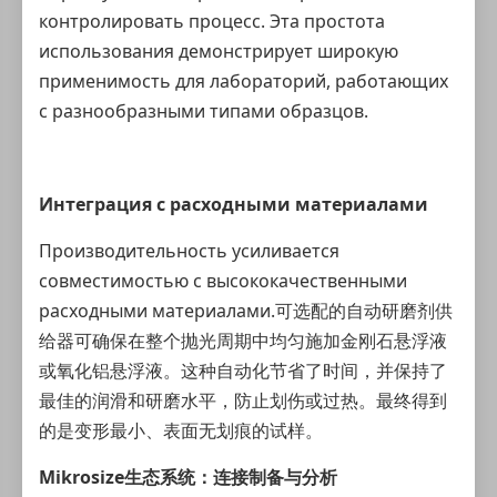
контролировать процесс. Эта простота
использования демонстрирует широкую
применимость для лабораторий, работающих
с разнообразными типами образцов.
Интеграция с расходными материалами
Производительность усиливается
совместимостью с высококачественными
расходными материалами.可选配的自动研磨剂供
给器可确保在整个抛光周期中均匀施加金刚石悬浮液
或氧化铝悬浮液。这种自动化节省了时间，并保持了
最佳的润滑和研磨水平，防止划伤或过热。最终得到
的是变形最小、表面无划痕的试样。
Mikrosize生态系统：连接制备与分析