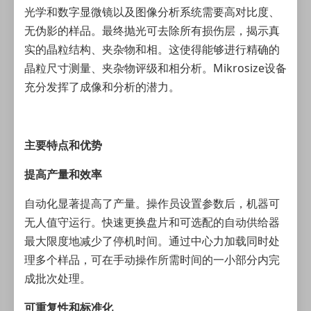
光学和数字显微镜以及图像分析系统需要高对比度、
无伪影的样品。最终抛光可去除所有损伤层，揭示真
实的晶粒结构、夹杂物和相。这使得能够进行精确的
晶粒尺寸测量、夹杂物评级和相分析。Mikrosize设备
充分发挥了成像和分析的潜力。
主要特点和优势
提高产量和效率
自动化显著提高了产量。操作员设置参数后，机器可
无人值守运行。快速更换盘片和可选配的自动供给器
最大限度地减少了停机时间。通过中心力加载同时处
理多个样品，可在手动操作所需时间的一小部分内完
成批次处理。
可重复性和标准化